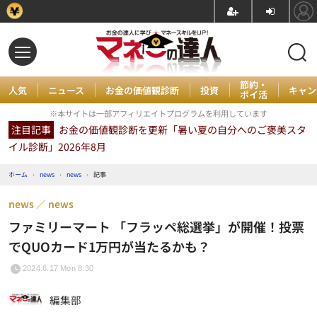
節約・
人気
ニュース
お金の価値観診断
投資
キャン
ポイ活
※本サイトは一部アフィリエイトプログラムを利用しています
注目記事
お金の価値観診断を更新「暑い夏の自分へのご褒美スタ
イル診断」2026年8月
ホーム
›
news
›
news
›
記事
news
news
ファミリーマート 「フラッペ総選挙」が開催！投票
でQUOカード1万円が当たるかも？
2024.6.17 Mon 8:30
編集部