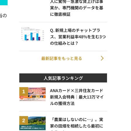
人に驚愕…急激な賃上げは事
実か、専門機関のデータを基
に徹底検証
当の
Q. 新規上場のチャットプラ
ス、営業利益率48%を生む3つ
の仕組みとは？
最新記事をもっと見る
人気記事ランキング
ANAカード×三井住友カード
新規入会特典｜最大13万マイ
ルの獲得方法
「農業はしないのに…」。実
家の田畑を相続したら最初に