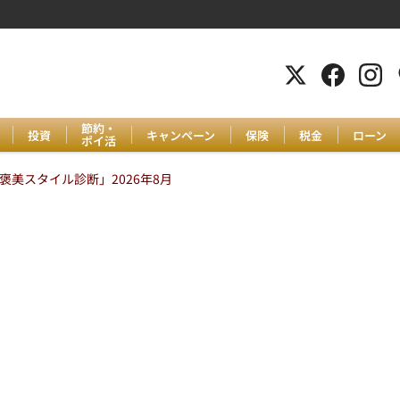
節約・
投資
キャンペーン
保険
税金
ローン
ポイ活
美スタイル診断」2026年8月