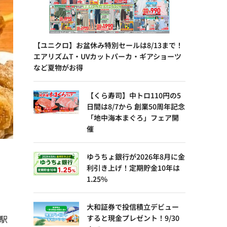
【ユニクロ】お盆休み特別セールは8/13まで！
エアリズムT・UVカットパーカ・ギアショーツ
など夏物がお得
【くら寿司】中トロ110円の5
日間は8/7から 創業50周年記念
「地中海本まぐろ」フェア開
催
ゆうちょ銀行が2026年8月に金
利引き上げ！定期貯金10年は
1.25%
大和証券で投信積立デビュー
三駅
すると現金プレゼント！9/30