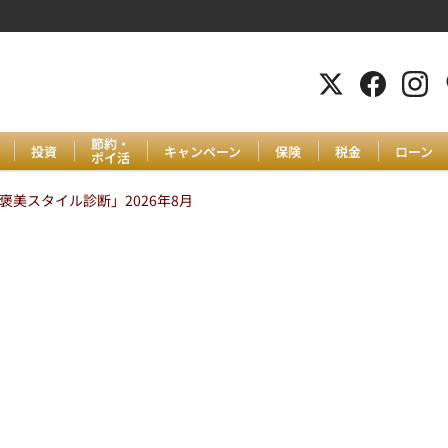
節約・
投資
キャンペーン
保険
税金
ローン
ポイ活
美スタイル診断」2026年8月