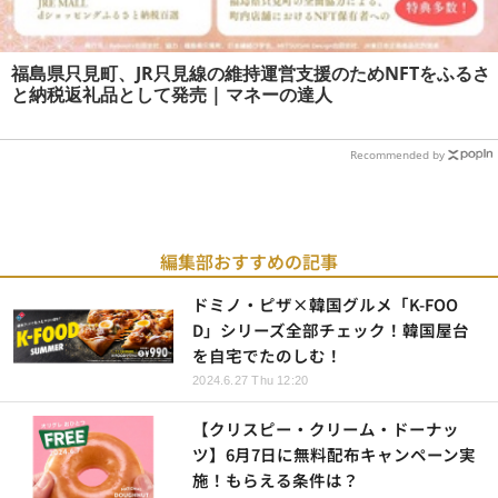
福島県只見町、JR只見線の維持運営支援のためNFTをふるさ
と納税返礼品として発売 | マネーの達人
Recommended by
編集部おすすめの記事
ドミノ・ピザ×韓国グルメ「K-FOO
D」シリーズ全部チェック！韓国屋台
を自宅でたのしむ！
2024.6.27 Thu 12:20
【クリスピー・クリーム・ドーナッ
ツ】6月7日に無料配布キャンペーン実
施！もらえる条件は？