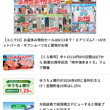
【ユニクロ】お盆休み特別セールは8/13まで！エアリズムT・UVカ
ットパーカ・ギアショーツなど夏物がお得
【くら寿司】中トロ110円の5日間は8/7か
ら 創業50周年記念「地中海本まぐろ」フェ
ア開催
ゆうちょ銀行が2026年8月に金利引き上
げ！定期貯金10年は1.25%
大和証券で投信積立デビューすると現金プ
レゼント！9/30まで