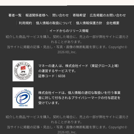
著者一覧
報道関係者様へ
問い合わせ
寄稿希望
広告掲載のお問い合わせ
利用規約
個人情報の取扱について
個人情報保護方針
会社概要
イードからのリリース情報
紹介した商品/サービスを購入、契約した場合に、売上の一部が弊社サイトに還元さ
れることがあります。
当サイトに掲載の記事・見出し・写真・画像の無断転載を禁じます。Copyright ©
2026 IID, Inc.
マネーの達人 は、株式会社イード（東証グロース上場）
の運営するサービスです。
証券コード：6038
株式会社イードは、個人情報の適切な取扱いを行う事業
者に対して付与されるプライバシーマークの付与認定を
受けています。
紹介した商品/サービスを購入、契約した場合に、売上の一部が弊社サイトに還元さ
れることがあります。
当サイトに掲載の記事・見出し・写真・画像の無断転載を禁じます。Copyright ©
2026 IID, Inc.