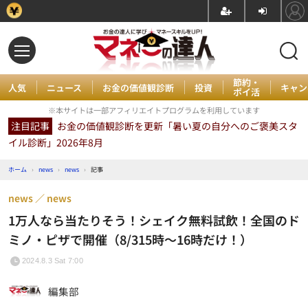
節約・
人気
ニュース
お金の価値観診断
投資
キャン
ポイ活
※本サイトは一部アフィリエイトプログラムを利用しています
注目記事
お金の価値観診断を更新「暑い夏の自分へのご褒美スタ
イル診断」2026年8月
ホーム
›
news
›
news
›
記事
news
news
1万人なら当たりそう！シェイク無料試飲！全国のド
ミノ・ピザで開催（8/315時～16時だけ！）
2024.8.3 Sat 7:00
編集部