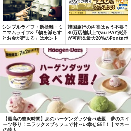
シンプルライフ・断捨離・ミ
韓国旅行の両替はもう不要？
ニマムライフ&「物を減らす
30万店舗以上でau PAY決済
とお金が貯まる」はホント
が可能＆最大20%のPontaポ
か？
イント還元 | マネーの達人
【最高の贅沢時間】あのハーゲンダッツ食べ放題 夢のスイ
ーツ祭り！ニラックスブッフェで甘～い幸せGET！ | マネー
の達人