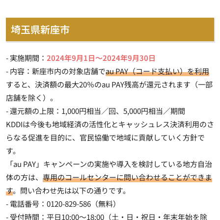
埼玉県新座市
- 実施期間：
2024年9月1日～2024年9月30日
- 内容：新座市内の対象店舗で
au PAY（コード支払い）を利用
すると、決済額の最大20％のau PAY残高が還元されます（一部
店舗を除く）。
- 還元額の上限：1,000円相当／回、5,000円相当／期間
KDDIは今後も地域経済の活性化とキャッシュレス決済利用のさ
らなる促進を目的に、官民協働で地域に貢献していく方針で
す。
「au PAY」キャンペーンの実施や導入を検討している地方自治
体の方は、
専用のコールセンターに問い合わせることができま
す
。問い合わせ先は以下の通りです。
- 電話番号：0120-829-586（無料）
- 受付時間：平日10:00～18:00（土・日・祝日・年末年始を除