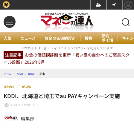
節約・
人気
ニュース
お金の価値観診断
投資
キャン
ポイ活
※本サイトは一部アフィリエイトプログラムを利用しています
注目記事
お金の価値観診断を更新「暑い夏の自分へのご褒美スタ
イル診断」2026年8月
ホーム
›
news
›
news
›
記事
news
news
KDDI、北海道と埼玉でau PAYキャンペーン実施
2024.9.2 Mon 11:35
編集部