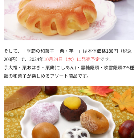
そして、「季節の和菓子 ―栗・芋―」は
本体価格188円（税込
203円）
で、2024年
10月24日（木）に発売予定
です。
芋大福・栗おはぎ・栗餅(こしあん)・黒糖饅頭・吹雪饅頭の5種
類の和菓子が楽しめるアソート商品です。