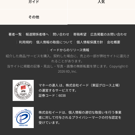
ガイド
人気
その他
著者一覧
報道関係者様へ
問い合わせ
寄稿希望
広告掲載のお問い合わせ
利用規約
個人情報の取扱について
個人情報保護方針
会社概要
イードからのリリース情報
紹介した商品/サービスを購入、契約した場合に、売上の一部が弊社サイトに還元さ
れることがあります。
当サイトに掲載の記事・見出し・写真・画像の無断転載を禁じます。Copyright ©
2026 IID, Inc.
マネーの達人 は、株式会社イード（東証グロース上場）
の運営するサービスです。
証券コード：6038
株式会社イードは、個人情報の適切な取扱いを行う事業
者に対して付与されるプライバシーマークの付与認定を
受けています。