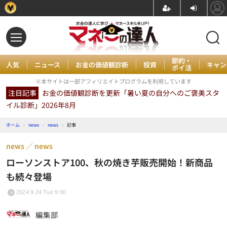
節約・
人気
ニュース
お金の価値観診断
投資
キャン
ポイ活
※本サイトは一部アフィリエイトプログラムを利用しています
注目記事
お金の価値観診断を更新「暑い夏の自分へのご褒美スタ
イル診断」2026年8月
ホーム
›
news
›
news
›
記事
news
news
ローソンストア100、秋の焼き芋販売開始！新商品
も続々登場
2024.9.24 Tue 9:00
編集部