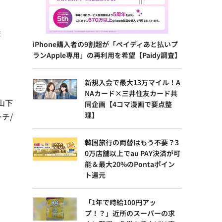
ま
iPhone購入者の9割超が「ペイディあと払いプ
ランApple専用」の再利用を希望【Paidy調査】
新規入会で最大13万マイル！A
NAカード×三井住友カード共
山下
同企画【4コマ漫画で要点整
理】
チ/
韓国旅行の両替はもう不要？3
0万店舗以上でau PAY決済が可
能＆最大20%のPontaポイン
ト還元
「1年で時給100円アッ
プ！？」近所のスーパーの求