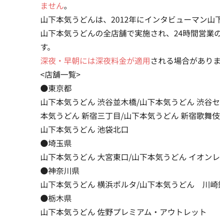
ません
。
山下本気うどんは、2012年にインタビューマン
山下本気うどんの全店舗で実施され、24時間営業の店舗
す。
深夜・早朝には深夜料金が適用
される場合があり
<店舗一覧>
●東京都
山下本気うどん 渋谷並木橋/山下本気うどん 渋谷セ
本気うどん 新宿三丁目/山下本気うどん 新宿歌舞伎
山下本気うどん 池袋北口
●埼玉県
山下本気うどん 大宮東口/山下本気うどん イオンレ
●神奈川県
山下本気うどん 横浜ポルタ/山下本気うどん 川
●栃木県
山下本気うどん 佐野プレミアム・アウトレット