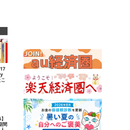
17
y
たこ
8円
ーの
6】
期間
達人