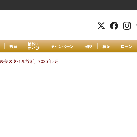
節約・
投資
キャンペーン
保険
税金
ローン
ポイ活
美スタイル診断」2026年8月