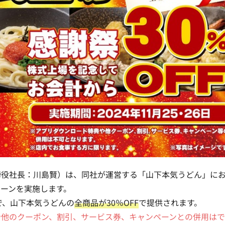
締役社長：川島賢）は、同社が運営する「山下本気うどん」に
ーンを実施します。
で、山下本気うどんの
全商品が30％OFF
で提供されます。
や他のクーポン、割引、サービス券、キャンペーンとの併用は