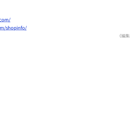
.com/
om/shopinfo/
《編集