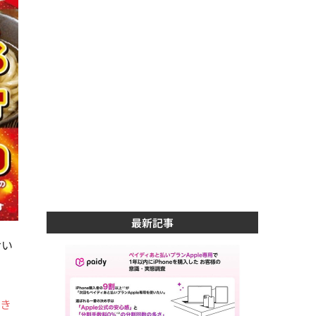
最新記事
おい
でき