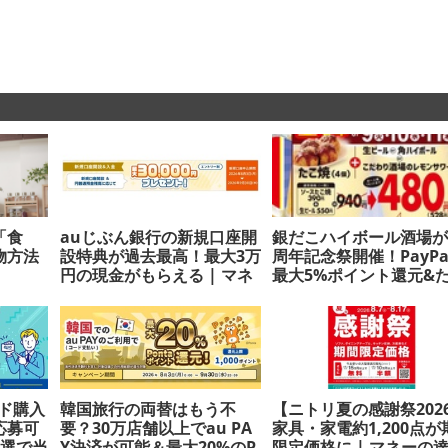
「食
auじぶん銀行の新規口座開
銀だこハイボール酒場が
物方法
設特典が過去最高！最大3万
周年記念祭開催！PayPa
円の現金がもらえる | マネ
最大5%ポイント還元&
ーの達人
焼とアルコール1杯が52
の特別セットに | マネ
達人
ド購入
韓国旅行の両替はもう不
【ニトリ夏の感謝祭202
応募可
要？30万店舗以上でau PA
家具・家電約1,200点が
抽選で当
Y決済が可能＆最大20%のP
限定価格に | マネーの