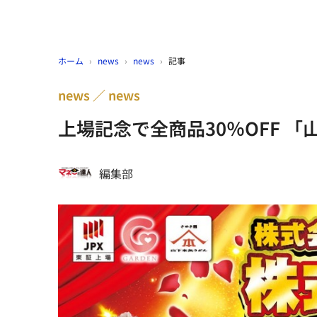
ホーム
›
news
›
news
›
記事
news
news
上場記念で全商品30％OFF 
編集部