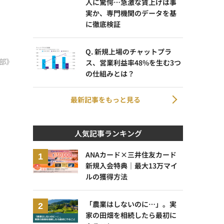
人に驚愕…急激な賃上げは事
実か、専門機関のデータを基
に徹底検証
Q. 新規上場のチャットプラ
部》
ス、営業利益率48%を生む3つ
の仕組みとは？
最新記事をもっと見る
人気記事ランキング
ANAカード×三井住友カード
新規入会特典｜最大13万マイ
ルの獲得方法
「農業はしないのに…」。実
家の田畑を相続したら最初に