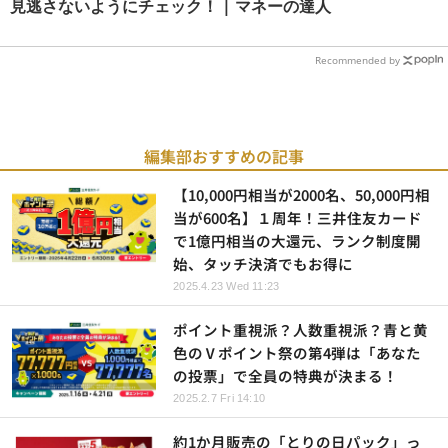
見逃さないようにチェック！ | マネーの達人
Recommended by
編集部おすすめの記事
【10,000円相当が2000名、50,000円相
当が600名】１周年！三井住友カード
で1億円相当の大還元、ランク制度開
始、タッチ決済でもお得に
2025.4.23 Wed 11:23
ポイント重視派？人数重視派？青と黄
色のⅤポイント祭の第4弾は「あなた
の投票」で全員の特典が決まる！
2025.2.7 Fri 14:10
約1か月販売の「とりの日パック」っ