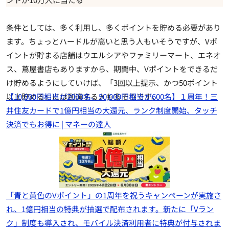
条件としては、多く利用し、多くポイントを貯める必要があり
ます。ちょっとハードルが高いと思う人もいそうですが、Vポ
イントが貯まる店舗はウエルシアやファミリーマート、エネオ
ス、蔦屋書店もありますから、期間中、Vポイントをできるだ
け貯めるようにしていけば、「3回以上提示、かつ50ポイント
以上貯める」には到達する人も多そうです。
【10,000円相当が2000名、50,000円相当が600名】１周年！三
井住友カードで1億円相当の大還元、ランク制度開始、タッチ
決済でもお得に | マネーの達人
「青と黄色のVポイント」の1周年を祝うキャンペーンが実施さ
れ、1億円相当の特典が抽選で配布されます。新たに「Vラン
ク」制度も導入され、モバイル決済利用者に特典が付与されま