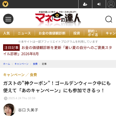
節約・
人気
ニュース
お金の価値観診断
投資
キャン
ポイ活
※本サイトは一部アフィリエイトプログラムを利用しています
注目記事
お金の価値観診断を更新「暑い夏の自分へのご褒美スタ
イル診断」2026年8月
ホーム
›
キャンペーン
›
食費
›
記事
キャンペーン
食費
ガストの"神クーポン”！ゴールデンウィーク中にも
使えて「あのキャンペーン」にも参加できるっ！
2025.4.24 Thu 10:59
谷口 久美子