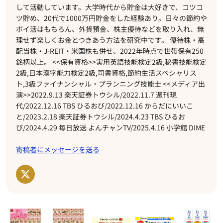
して活動しています。大学時代から貯金は大好きで、コツコ
ツ貯め、20代で1000万円貯金をした経験あり。日々の節約や
ポイ活はもちろん、外貨預金、株主優待などを取り入れ、無
理せず楽しくお金とつきあう方法を研究中です。 優待株・高
配当株・J-REIT・米国株も併せ、2022年時点で世帯保有250
銘柄以上。 <<保有資格>>実用英語技能検定2級,秘書技能検定
2級,日本漢字能力検定2級,司書資格,節約生活スペシャリス
ト,3級ファイナンシャル・プランニング技能士 <<メディア出
演>>2022.9.13 楽天証券トウシル/2022.11.7 週刊現
代/2022.12.16 TBS ひるおび/2022.12.16 からだにいいこ
と/2023.2.18 楽天証券トウシル/2024.4.23 TBS ひるお
び/2024.4.29 毎日放送 よんチャンTV/2025.4.16 小学館 DIME
寄稿者にメッセージを送る