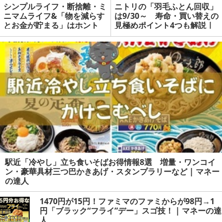
シンプルライフ・断捨離・ミ
ニトリの「羽毛ふとん回収」
ニマムライフ&「物を減らす
は9/30～ 寿命・買い替えの
とお金が貯まる」はホント
見極めポイント4つも解説 |
か？
マネーの達人
駅近「冷やし」立ち食いそばお得情報8選 増量・ワンコイ
ン・豪華具材三つ巴かきあげ・スタンプラリーなど | マネー
の達人
1470円が15円！ファミマのファミからが98円→1
円「ブラック“フライ”デー」スゴ技！ | マネーの達
人