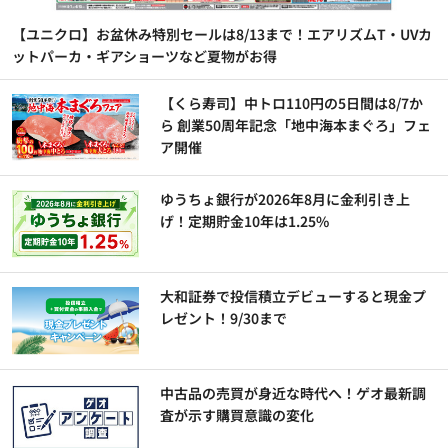
【ユニクロ】お盆休み特別セールは8/13まで！エアリズムT・UVカ
ットパーカ・ギアショーツなど夏物がお得
【くら寿司】中トロ110円の5日間は8/7か
ら 創業50周年記念「地中海本まぐろ」フェ
ア開催
ゆうちょ銀行が2026年8月に金利引き上
げ！定期貯金10年は1.25%
大和証券で投信積立デビューすると現金プ
レゼント！9/30まで
中古品の売買が身近な時代へ！ゲオ最新調
査が示す購買意識の変化