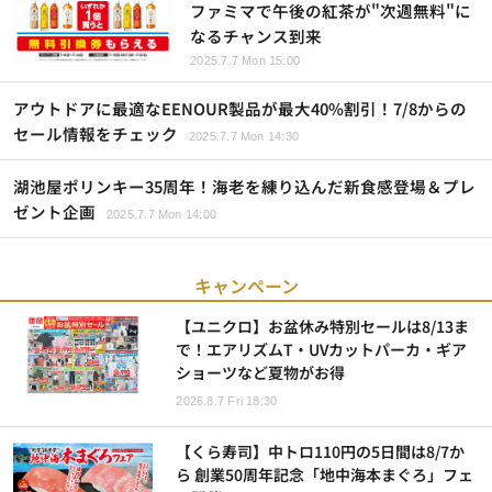
ファミマで午後の紅茶が"次週無料"に
なるチャンス到来
2025.7.7 Mon 15:00
アウトドアに最適なEENOUR製品が最大40%割引！7/8からの
セール情報をチェック
2025.7.7 Mon 14:30
湖池屋ポリンキー35周年！海老を練り込んだ新食感登場＆プレ
ゼント企画
2025.7.7 Mon 14:00
キャンペーン
【ユニクロ】お盆休み特別セールは8/13ま
で！エアリズムT・UVカットパーカ・ギア
ショーツなど夏物がお得
2026.8.7 Fri 18:30
【くら寿司】中トロ110円の5日間は8/7か
ら 創業50周年記念「地中海本まぐろ」フェ