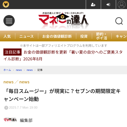
節約・
人気
ニュース
お金の価値観診断
投資
キャン
ポイ活
※本サイトは一部アフィリエイトプログラムを利用しています
注目記事
お金の価値観診断を更新「暑い夏の自分へのご褒美スタ
イル診断」2026年8月
ホーム
›
news
›
news
›
記事
news
news
「毎日スムージー」が現実に？セブンの期間限定キ
ャンペーン始動
2025.7.7 Mon 19:00
編集部