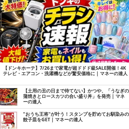
【ドンキホーテ】7/26まで家電が超ドドド級SALE開催！4K
テレビ・エアコン・洗濯機などが驚安価格に | マネーの達人
【土用の丑の日まで待てない】かつや、「うなぎの
蒲焼きとロースカツの合い盛り丼」を発売 | マネ
ーの達人
"おうち王将"が叶う！スタンプを貯めてお馴染みの
餃子皿をGET | マネーの達人