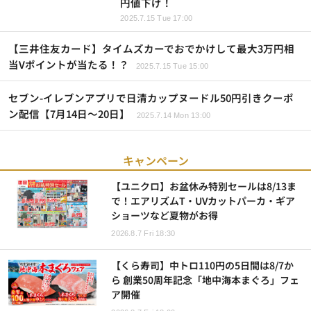
円値下げ！
2025.7.15 Tue 17:00
【三井住友カード】タイムズカーでおでかけして最大3万円相
当Vポイントが当たる！？
2025.7.15 Tue 15:00
セブン-イレブンアプリで日清カップヌードル50円引きクーポ
ン配信【7月14日～20日】
2025.7.14 Mon 13:00
キャンペーン
【ユニクロ】お盆休み特別セールは8/13ま
で！エアリズムT・UVカットパーカ・ギア
ショーツなど夏物がお得
2026.8.7 Fri 18:30
【くら寿司】中トロ110円の5日間は8/7か
ら 創業50周年記念「地中海本まぐろ」フェ
ア開催