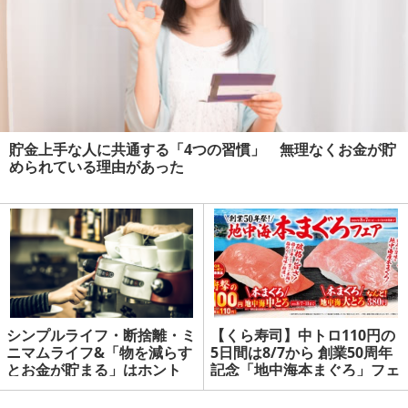
貯金上手な人に共通する「4つの習慣」 無理なくお金が貯
められている理由があった
シンプルライフ・断捨離・ミ
【くら寿司】中トロ110円の
ニマムライフ&「物を減らす
5日間は8/7から 創業50周年
とお金が貯まる」はホント
記念「地中海本まぐろ」フェ
か？
ア開催 | マネーの達人