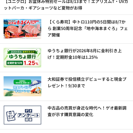
【ユニクロ】お盆休み特別セールは8/13まで！エアリズムT・UVカ
ットパーカ・ギアショーツなど夏物がお得
【くら寿司】中トロ110円の5日間は8/7か
ら 創業50周年記念「地中海本まぐろ」フェ
ア開催
ゆうちょ銀行が2026年8月に金利引き上
げ！定期貯金10年は1.25%
大和証券で投信積立デビューすると現金プ
レゼント！9/30まで
中古品の売買が身近な時代へ！ゲオ最新調
査が示す購買意識の変化