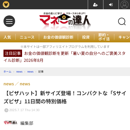
節約・
人気
ニュース
お金の価値観診断
投資
キャン
ポイ活
※本サイトは一部アフィリエイトプログラムを利用しています
注目記事
お金の価値観診断を更新「暑い夏の自分へのご褒美スタ
イル診断」2026年8月
ホーム
›
news
›
news
›
記事
news
news
【ピザハット】新サイズ登場！コンパクトな「Sサイ
ズピザ」11日間の特別価格
2025.7.17 Thu 14:30
編集部