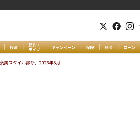
節約・
投資
キャンペーン
保険
税金
ローン
ポイ活
美スタイル診断」2026年8月