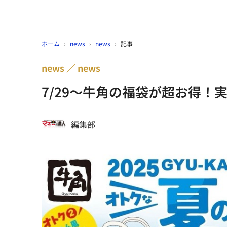
ホーム
›
news
›
news
›
記事
news
news
7/29～牛角の福袋が超お得！
編集部