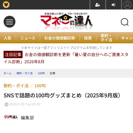
節約・
人気
ニュース
お金の価値観診断
投資
キャン
ポイ活
※本サイトは一部アフィリエイトプログラムを利用しています
注目記事
お金の価値観診断を更新「暑い夏の自分へのご褒美スタ
イル診断」2026年8月
ホーム
›
節約・ポイ活
›
100均
›
記事
節約・ポイ活
100均
SNSで話題の100均グッズまとめ（2025年9月版）
2025.9.30 Tue 19:30
編集部