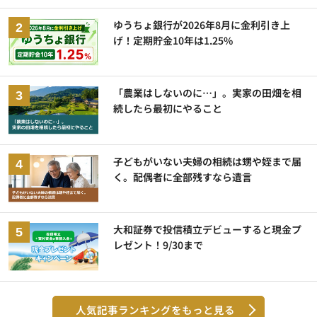
ゆうちょ銀行が2026年8月に金利引き上
げ！定期貯金10年は1.25%
「農業はしないのに…」。実家の田畑を相
続したら最初にやること
子どもがいない夫婦の相続は甥や姪まで届
く。配偶者に全部残すなら遺言
大和証券で投信積立デビューすると現金プ
レゼント！9/30まで
人気記事ランキングをもっと見る