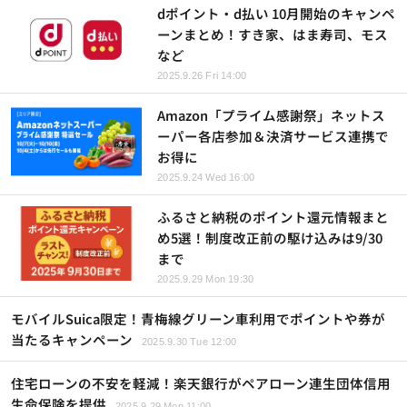
dポイント・d払い 10月開始のキャンペ
ーンまとめ！すき家、はま寿司、モス
など
2025.9.26 Fri 14:00
Amazon「プライム感謝祭」ネットス
ーパー各店参加＆決済サービス連携で
お得に
2025.9.24 Wed 16:00
ふるさと納税のポイント還元情報まと
め5選！制度改正前の駆け込みは9/30
まで
2025.9.29 Mon 19:30
モバイルSuica限定！青梅線グリーン車利用でポイントや券が
当たるキャンペーン
2025.9.30 Tue 12:00
住宅ローンの不安を軽減！楽天銀行がペアローン連生団体信用
生命保険を提供
2025.9.29 Mon 11:00