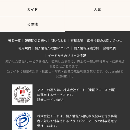
ガイド
人気
その他
著者一覧
報道関係者様へ
問い合わせ
寄稿希望
広告掲載のお問い合わせ
利用規約
個人情報の取扱について
個人情報保護方針
会社概要
イードからのリリース情報
紹介した商品/サービスを購入、契約した場合に、売上の一部が弊社サイトに還元さ
れることがあります。
当サイトに掲載の記事・見出し・写真・画像の無断転載を禁じます。Copyright ©
2026 IID, Inc.
マネーの達人 は、株式会社イード（東証グロース上場）
の運営するサービスです。
証券コード：6038
株式会社イードは、個人情報の適切な取扱いを行う事業
者に対して付与されるプライバシーマークの付与認定を
受けています。