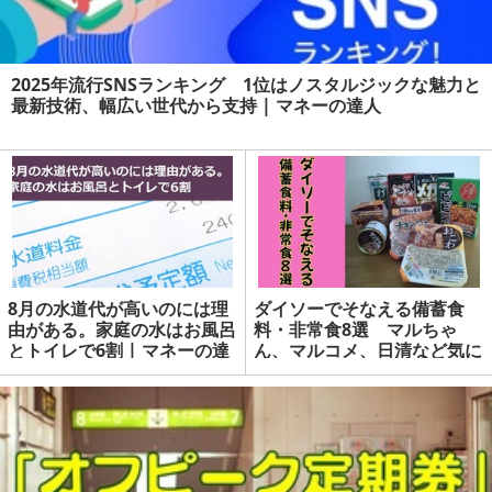
2025年流行SNSランキング 1位はノスタルジックな魅力と
最新技術、幅広い世代から支持 | マネーの達人
8月の水道代が高いのには理
ダイソーでそなえる備蓄食
由がある。家庭の水はお風呂
料・非常食8選 マルちゃ
とトイレで6割 | マネーの達
ん、マルコメ、日清など気に
人
なる賞味期限と生産地、実食
体験を紹介 | マネーの達人