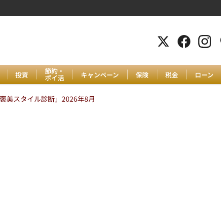
節約・
投資
キャンペーン
保険
税金
ローン
ポイ活
美スタイル診断」2026年8月