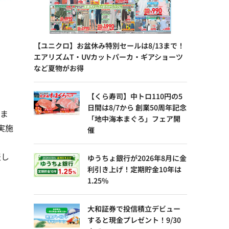
【ユニクロ】お盆休み特別セールは8/13まで！
エアリズムT・UVカットパーカ・ギアショーツ
など夏物がお得
【くら寿司】中トロ110円の5
日間は8/7から 創業50周年記念
しま
「地中海本まぐろ」フェア開
実施
催
表し
ゆうちょ銀行が2026年8月に金
利引き上げ！定期貯金10年は
1.25%
大和証券で投信積立デビュー
すると現金プレゼント！9/30