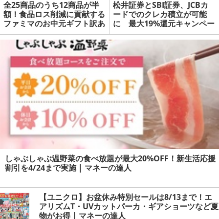
全25商品のうち12商品が半
松井証券とSBI証券、JCBカ
額！食品ロス削減に貢献する
ードでのクレカ積立が可能
ファミマのお中元ギフト訳あ
に 最大19%還元キャンペー
りセール | マネーの達人
ンも | マネーの達人
しゃぶしゃぶ温野菜の食べ放題が最大20%OFF！新生活応援
割引を4/24まで実施 | マネーの達人
【ユニクロ】お盆休み特別セールは8/13まで！エ
アリズムT・UVカットパーカ・ギアショーツなど夏
物がお得 | マネーの達人