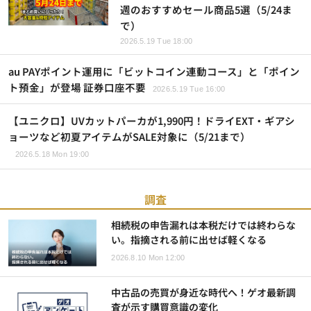
週のおすすめセール商品5選（5/24ま
で）
2026.5.19 Tue 18:00
au PAYポイント運用に「ビットコイン連動コース」と「ポイン
ト預金」が登場 証券口座不要
2026.5.19 Tue 16:00
【ユニクロ】UVカットパーカが1,990円！ドライEXT・ギアシ
ョーツなど初夏アイテムがSALE対象に（5/21まで）
2026.5.18 Mon 19:00
調査
相続税の申告漏れは本税だけでは終わらな
い。指摘される前に出せば軽くなる
2026.8.10 Mon 12:00
中古品の売買が身近な時代へ！ゲオ最新調
査が示す購買意識の変化