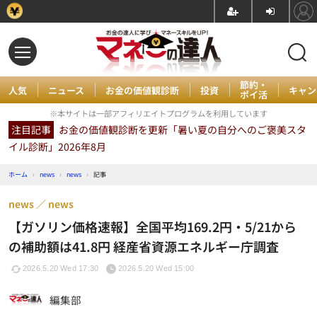
節約・
人気
ニュース
お金の価値観診断
投資
キャン
ポイ活
※本サイトは一部アフィリエイトプログラムを利用しています
注目記事
お金の価値観診断を更新「暑い夏の自分へのご褒美スタ
イル診断」2026年8月
ホーム
›
news
›
news
›
記事
news
news
【ガソリン価格速報】全国平均169.2円・5/21から
の補助額は41.8円 経産省資源エネルギー庁調査
2026.5.20 Wed 17:30
2026.5.20 Wed 15:00
編集部