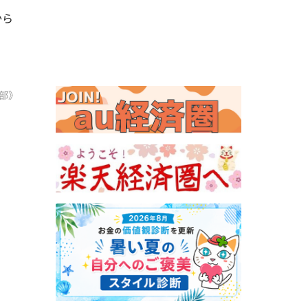
から
部》