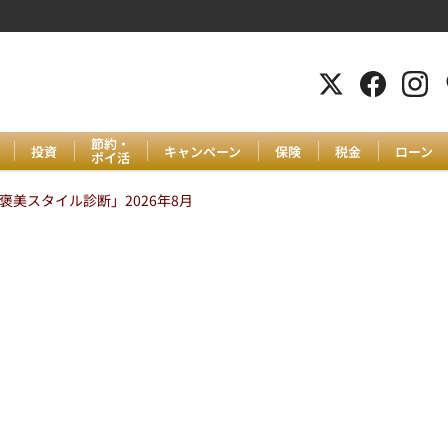
節約・
投資
キャンペーン
保険
税金
ローン
ポイ活
美スタイル診断」2026年8月