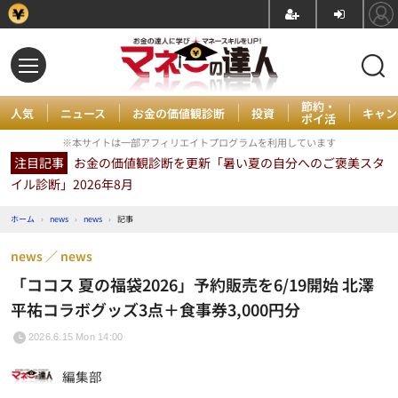
節約・
人気
ニュース
お金の価値観診断
投資
キャン
ポイ活
※本サイトは一部アフィリエイトプログラムを利用しています
注目記事
お金の価値観診断を更新「暑い夏の自分へのご褒美スタ
イル診断」2026年8月
ホーム
›
news
›
news
›
記事
news
news
「ココス 夏の福袋2026」予約販売を6/19開始 北澤
平祐コラボグッズ3点＋食事券3,000円分
2026.6.15 Mon 14:00
編集部