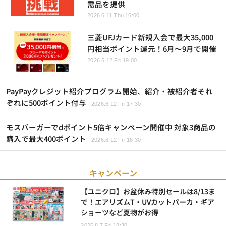
需品を提供
2026.6.11 Thu 16:00
三菱UFJカード新規入会で最大35,000
円相当ポイント還元！6月～9月で開催
2026.6.12 Fri 19:00
PayPayクレジット紹介プログラム開始、紹介・被紹介者それ
ぞれに500ポイント付与
2026.6.12 Fri 17:30
モスバーガーでdポイント5倍キャンペーン開催中 対象3商品の
購入で最大400ポイント
2026.6.12 Fri 16:30
キャンペーン
【ユニクロ】お盆休み特別セールは8/13ま
で！エアリズムT・UVカットパーカ・ギア
ショーツなど夏物がお得
2026.8.7 Fri 18:30