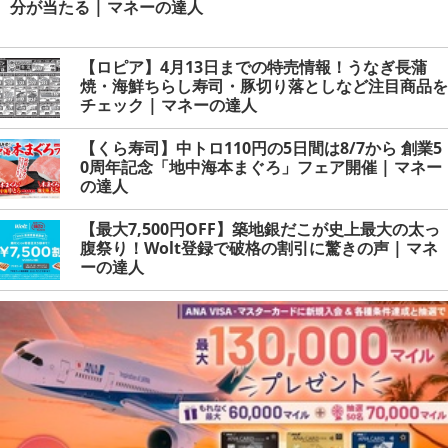
分が当たる | マネーの達人
【ロピア】4月13日までの特売情報！うなぎ長蒲
焼・海鮮ちらし寿司・豚切り落としなど注目商品を
チェック | マネーの達人
【くら寿司】中トロ110円の5日間は8/7から 創業5
0周年記念「地中海本まぐろ」フェア開催 | マネー
の達人
【最大7,500円OFF】築地銀だこが史上最大の太っ
腹祭り！Wolt登録で破格の割引に驚きの声 | マネ
ーの達人