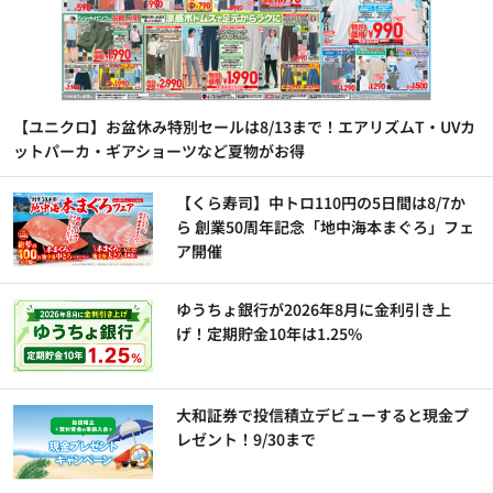
【ユニクロ】お盆休み特別セールは8/13まで！エアリズムT・UVカ
ットパーカ・ギアショーツなど夏物がお得
【くら寿司】中トロ110円の5日間は8/7か
ら 創業50周年記念「地中海本まぐろ」フェ
ア開催
ゆうちょ銀行が2026年8月に金利引き上
げ！定期貯金10年は1.25%
大和証券で投信積立デビューすると現金プ
レゼント！9/30まで