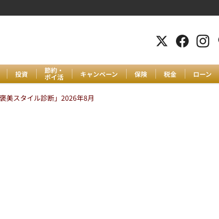
節約・
投資
キャンペーン
保険
税金
ローン
ポイ活
美スタイル診断」2026年8月