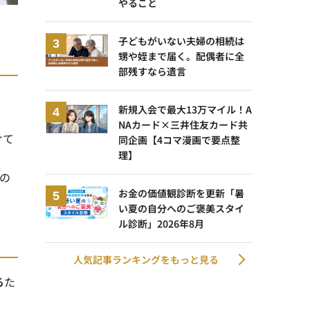
やること
子どもがいない夫婦の相続は
甥や姪まで届く。配偶者に全
部残すなら遺言
新規入会で最大13万マイル！A
NAカード×三井住友カード共
けて
同企画【4コマ漫画で要点整
理】
の
お金の価値観診断を更新「暑
い夏の自分へのご褒美スタイ
ル診断」2026年8月
人気記事ランキングをもっと見る
る
た