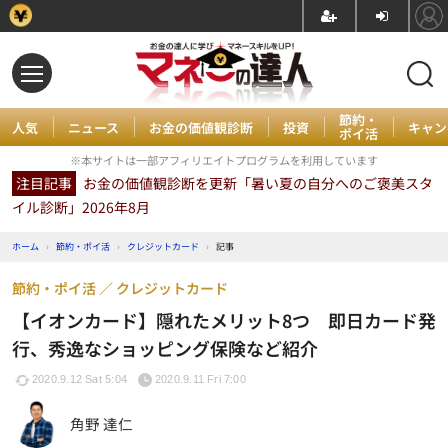
節約・
人気
ニュース
お金の価値観診断
投資
キャン
ポイ活
※本サイトは一部アフィリエイトプログラムを利用しています
注目記事
お金の価値観診断を更新「暑い夏の自分へのご褒美スタ
イル診断」2026年8月
ホーム
›
節約・ポイ活
›
クレジットカード
›
記事
節約・ポイ活
クレジットカード
【イオンカード】隠れたメリット8つ 即日カード発
行、秀逸なショッピング保険など紹介
2020.9.12 Sat 5:04
2020.9.11 Fri 7:00
角野 達仁