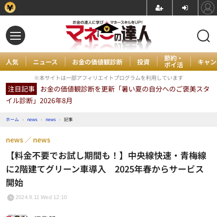
節約・
人気
ニュース
お金の価値観診断
投資
キャン
ポイ活
※本サイトは一部アフィリエイトプログラムを利用しています
注目記事
お金の価値観診断を更新「暑い夏の自分へのご褒美スタ
イル診断」2026年8月
ホーム
›
news
›
news
›
記事
news
news
【料金不要でお試し期間も！】中央線快速・青梅線
に2階建てグリーン車導入 2025年春からサービス
開始
2024.9.11 Wed 12:10