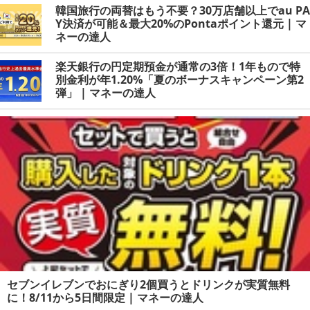
韓国旅行の両替はもう不要？30万店舗以上でau PA
Y決済が可能＆最大20%のPontaポイント還元 | マ
ネーの達人
楽天銀行の円定期預金が通常の3倍！1年もので特
別金利が年1.20%「夏のボーナスキャンペーン第2
弾」 | マネーの達人
セブンイレブンでおにぎり2個買うとドリンクが実質無料
に！8/11から5日間限定 | マネーの達人