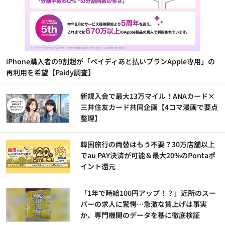
iPhone購入者の9割超が「ペイディあと払いプランApple専用」の
再利用を希望【Paidy調査】
新規入会で最大13万マイル！ANAカード×
三井住友カード共同企画【4コマ漫画で要点
整理】
韓国旅行の両替はもう不要？30万店舗以上
でau PAY決済が可能＆最大20%のPontaポ
イント還元
「1年で時給100円アップ！？」近所のスー
パーの求人に驚愕…急激な賃上げは事実
か、専門機関のデータを基に徹底検証