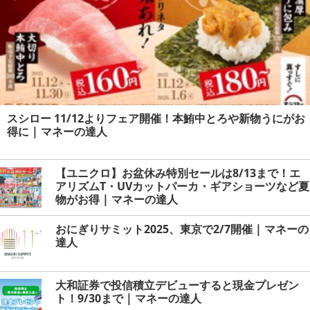
スシロー 11/12よりフェア開催！本鮪中とろや新物うにがお
得に | マネーの達人
【ユニクロ】お盆休み特別セールは8/13まで！エ
アリズムT・UVカットパーカ・ギアショーツなど夏
物がお得 | マネーの達人
おにぎりサミット2025、東京で2/7開催 | マネーの
達人
大和証券で投信積立デビューすると現金プレゼン
ト！9/30まで | マネーの達人