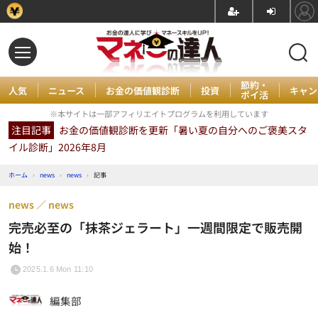
節約・
人気
ニュース
お金の価値観診断
投資
キャン
ポイ活
※本サイトは一部アフィリエイトプログラムを利用しています
注目記事
お金の価値観診断を更新「暑い夏の自分へのご褒美スタ
イル診断」2026年8月
ホーム
›
news
›
news
›
記事
news
news
完売必至の「抹茶ジェラート」一週間限定で販売開
始！
2025.1.6 Mon 11:10
編集部