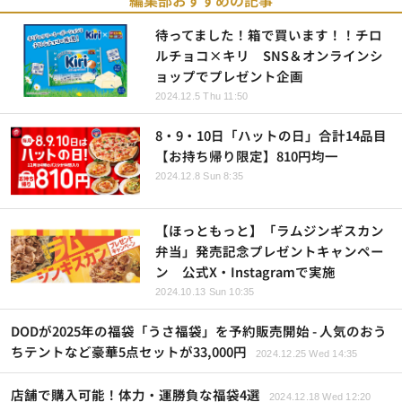
待ってました！箱で買います！！チロ
ルチョコ×キリ SNS＆オンラインシ
ョップでプレゼント企画
2024.12.5 Thu 11:50
8・9・10日「ハットの日」合計14品目
【お持ち帰り限定】810円均一
2024.12.8 Sun 8:35
【ほっともっと】「ラムジンギスカン
弁当」発売記念プレゼントキャンペー
ン 公式X・Instagramで実施
2024.10.13 Sun 10:35
DODが2025年の福袋「うさ福袋」を予約販売開始 - 人気のおう
ちテントなど豪華5点セットが33,000円
2024.12.25 Wed 14:35
店舗で購入可能！体力・運勝負な福袋4選
2024.12.18 Wed 12:20