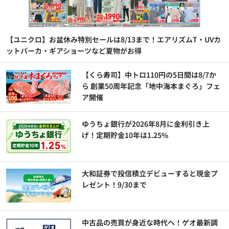
【ユニクロ】お盆休み特別セールは8/13まで！エアリズムT・UVカ
ットパーカ・ギアショーツなど夏物がお得
【くら寿司】中トロ110円の5日間は8/7か
ら 創業50周年記念「地中海本まぐろ」フェ
ア開催
ゆうちょ銀行が2026年8月に金利引き上
げ！定期貯金10年は1.25%
大和証券で投信積立デビューすると現金プ
レゼント！9/30まで
中古品の売買が身近な時代へ！ゲオ最新調