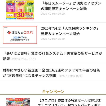
「毎日スムージー」が現実に？セブン
の期間限定キャンペーン始動
2025.7.7 Mon 19:00
2025年7月度「人気保険ランキング」
発表＆キャンペーン開始
2025.7.7 Mon 15:30
「暑いほどお得」驚きの料金システム！美容室の新サービスが
話題
2025.7.7 Mon 15:15
財布にやさしい新企画！全国1.6万店のファミマで午後の紅茶
が"次週無料"になるチャンス到来
2025.7.7 Mon 15:00
キャンペーン
【ユニクロ】お盆休み特別セールは8/13ま
で！エアリズムT・UVカットパーカ・ギア