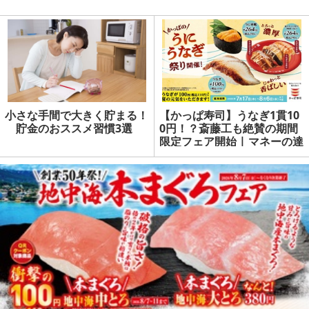
小さな手間で大きく貯まる！
【かっぱ寿司】うなぎ1貫10
貯金のおススメ習慣3選
0円！？斎藤工も絶賛の期間
限定フェア開始 | マネーの達
人