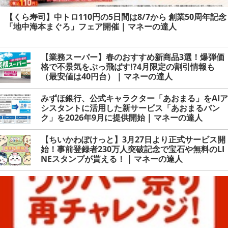
【くら寿司】中トロ110円の5日間は8/7から 創業50周年記念
「地中海本まぐろ」フェア開催 | マネーの達人
【業務スーパー】春のおすすめ新商品3選！爆弾価
格で不景気をぶっ飛ばす!?4月限定の割引情報も
（最安値は40円台） | マネーの達人
みずほ銀行、公式キャラクター「あおまる」をAIア
シスタントに活用した新サービス「あおまるバン
ク」を2026年9月に提供開始 | マネーの達人
【ちいかわぽけっと】3月27日より正式サービス開
始！事前登録者230万人突破記念で宝石や無料のLI
NEスタンプが貰える！ | マネーの達人