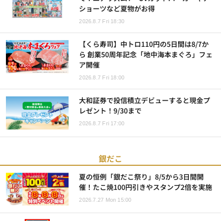
ショーツなど夏物がお得
2026.8.7 Fri 18:30
【くら寿司】中トロ110円の5日間は8/7か
ら 創業50周年記念「地中海本まぐろ」フェ
ア開催
2026.8.7 Fri 18:00
大和証券で投信積立デビューすると現金プ
レゼント！9/30まで
2026.8.7 Fri 17:00
銀だこ
夏の恒例「銀だこ祭り」8/5から3日間開
催！たこ焼100円引きやスタンプ2倍を実施
2026.7.27 Mon 15:00