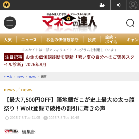
節約・
人気
ニュース
お金の価値観診断
投資
キャン
ポイ活
※本サイトは一部アフィリエイトプログラムを利用しています
注目記事
お金の価値観診断を更新「暑い夏の自分へのご褒美スタ
イル診断」2026年8月
ホーム
›
news
›
news
›
記事
news
news
【最大7,500円OFF】築地銀だこが史上最大の太っ腹
祭り！Wolt登録で破格の割引に驚きの声
2025.7.8 Tue 11:05
2025.7.8 Tue 10:45
編集部