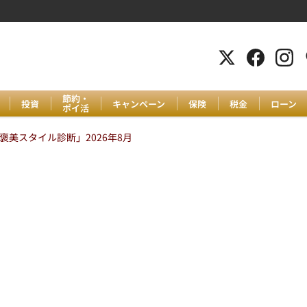
節約・
投資
キャンペーン
保険
税金
ローン
ポイ活
美スタイル診断」2026年8月