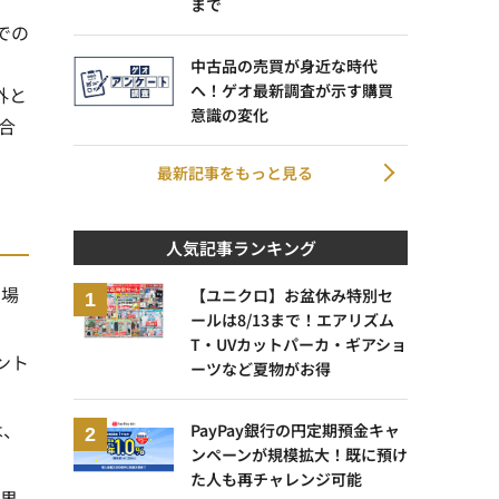
まで
での
中古品の売買が身近な時代
へ！ゲオ最新調査が示す購買
外と
意識の変化
合
最新記事をもっと見る
人気記事ランキング
い場
【ユニクロ】お盆休み特別セ
ールは8/13まで！エアリズム
T・UVカットパーカ・ギアショ
ント
ーツなど夏物がお得
は、
PayPay銀行の円定期預金キャ
ンペーンが規模拡大！既に預け
た人も再チャレンジ可能
結果