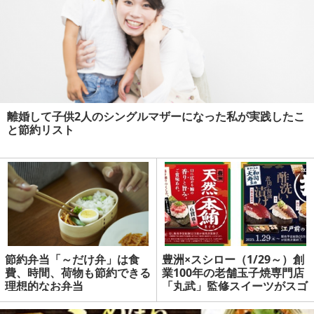
離婚して子供2人のシングルマザーになった私が実践したこ
と節約リスト
節約弁当「～だけ弁」は食
豊洲×スシロー（1/29～）創
費、時間、荷物も節約できる
業100年の老舗玉子焼専門店
理想的なお弁当
「丸武」監修スイーツがスゴ
い！ | マネーの達人