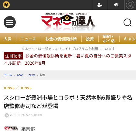
節約・
人気
ニュース
お金の価値観診断
投資
キャン
ポイ活
※本サイトは一部アフィリエイトプログラムを利用しています
注目記事
お金の価値観診断を更新「暑い夏の自分へのご褒美スタ
イル診断」2026年8月
ホーム
›
news
›
news
›
記事
news
news
スシローが豊洲市場とコラボ！天然本鮪6貫盛りや名
店監修寿司などが登場
2026.1.26 Mon 18:00
編集部