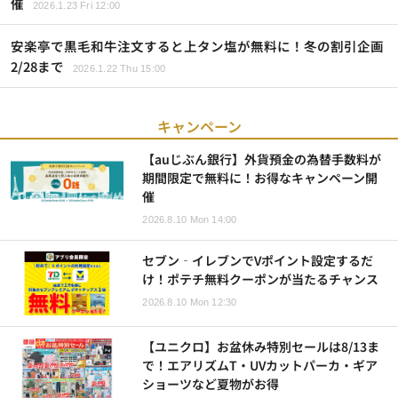
催
2026.1.23 Fri 12:00
安楽亭で黒毛和牛注文すると上タン塩が無料に！冬の割引企画
2/28まで
2026.1.22 Thu 15:00
キャンペーン
【auじぶん銀行】外貨預金の為替手数料が
期間限定で無料に！お得なキャンペーン開
催
2026.8.10 Mon 14:00
セブン‐イレブンでVポイント設定するだ
け！ポテチ無料クーポンが当たるチャンス
2026.8.10 Mon 12:30
【ユニクロ】お盆休み特別セールは8/13ま
で！エアリズムT・UVカットパーカ・ギア
ショーツなど夏物がお得