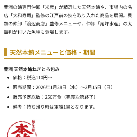
豊洲の鮪専門仲卸「米彦」が精選した天然本鮪や、市場内の名
店「大和寿司」監修の江戸前の技を取り入れた商品を展開。貝
類の仲卸「渡辺商店」監修メニューや、仲卸「尾坪水産」の太
鼓判が付いた魚種も登場します。
天然本鮪メニューと価格・期間
豊洲 天然本鮪ねぎとろ包み
価格：税込110円～
販売期間：2026年1月28日（水）～2月15日（日）
販売予定総数：250万食（完売次第終了）
備考：持ち帰り時は軍艦1貫となります。