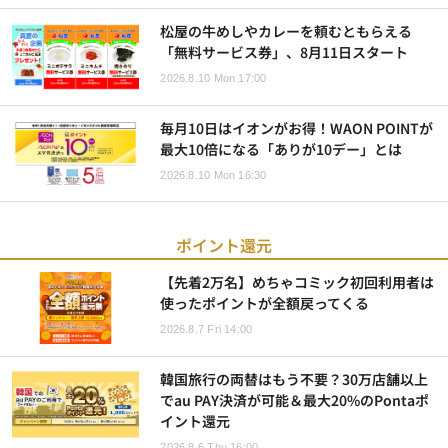
松屋の牛めしやカレーを頼むともらえる
「無料サービス券」、8月11日スタート
2026.8.10 Mon 17:00
毎月10日はイオンがお得！WAON POINTが
最大10倍になる「ありが10デー」とは
2026.8.10 Mon 16:30
ポイント還元
【先着2万名】めちゃコミック初回利用者は
使ったポイントが全額戻ってくる
2026.8.7 Fri 14:00
韓国旅行の両替はもう不要？30万店舗以上
でau PAY決済が可能＆最大20%のPontaポ
イント還元
2026.8.6 Thu 16:00