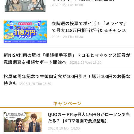
2026.1.27 Tue 18:00
衆院選の投票でポイ活！「ミライマ」
で最大118万円相当が当たるチャンス
2026.1.29 Thu 15:30
新NISA利用の壁は「相談相手不足」ドコモとマネックス証券が
意識調査＆相談サポート開始へ
2026.1.28 Wed 16:30
松屋60周年記念で牛焼肉定食が100円引き！豚汁100円のお得な
特典も
2026.1.29 Thu 13:30
キャンペーン
QUOカードPay最大1万円分がローソンで当
たる？【4コマ漫画で要点整理】
2026.8.10 Mon 18:30