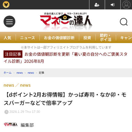
節約・
人気
ニュース
お金の価値観診断
投資
キャン
ポイ活
※本サイトは一部アフィリエイトプログラムを利用しています
注目記事
お金の価値観診断を更新「暑い夏の自分へのご褒美スタ
イル診断」2026年8月
ホーム
›
news
›
news
›
記事
news
news
【dポイント2月お得情報】かっぱ寿司・なか卯・モ
スバーガーなどで倍率アップ
2026.1.29 Thu 17:30
編集部