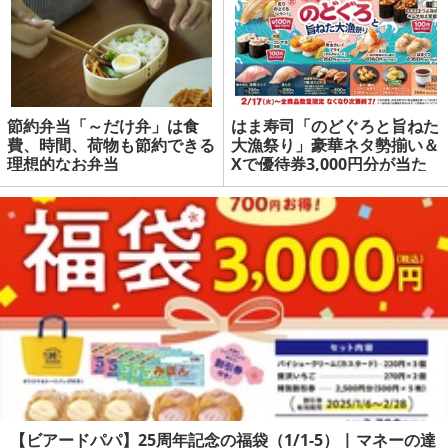
節約弁当「～だけ弁」は食
はま寿司「のどぐろと旨ねた
費、時間、荷物も節約できる
大漁祭り」豪華ネタ勢揃い＆
理想的なお弁当
Xで優待券3,000円分が当た
る企画も | マネーの達人
【ビアードパパ】25周年記念の福袋（1/1-5） | マネーの達