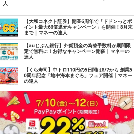
人
【大和コネクト証券】開業6周年で「ドドンっとポ
イント最大66倍還元キャンペーン」を開催！8月末
まで | マネーの達人
【auじぶん銀行】外貨預金の為替手数料が期間限
定で無料に！お得なキャンペーン開催 | マネーの
達人
【くら寿司】中トロ110円の5日間は8/7から 創業5
0周年記念「地中海本まぐろ」フェア開催 | マネー
の達人