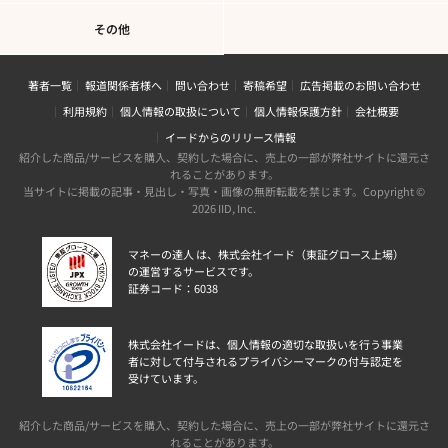
その他
著者一覧
報道関係者様へ
問い合わせ
寄稿希望
広告掲載のお問い合わせ
利用規約
個人情報の取扱について
個人情報保護方針
会社概要
イードからのリリース情報
紹介した商品/サービスを購入、契約した場合に、売上の一部が弊社サイトに還元さ
れることがあります。
当サイトに掲載の記事・見出し・写真・画像の無断転載を禁じます。Copyright ©
2026 IID, Inc.
マネーの達人 は、株式会社イード（東証グロース上場）
の運営するサービスです。
証券コード：6038
株式会社イードは、個人情報の適切な取扱いを行う事業
者に対して付与されるプライバシーマークの付与認定を
受けています。
紹介した商品/サービスを購入、契約した場合に、売上の一部が弊社サイトに還元さ
れることがあります。