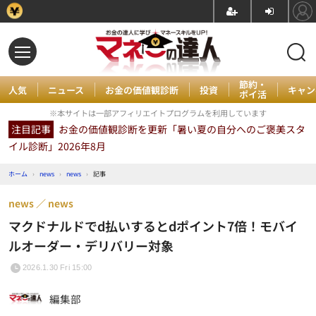
節約・
人気
ニュース
お金の価値観診断
投資
キャン
ポイ活
※本サイトは一部アフィリエイトプログラムを利用しています
注目記事
お金の価値観診断を更新「暑い夏の自分へのご褒美スタ
イル診断」2026年8月
ホーム
›
news
›
news
›
記事
news
news
マクドナルドでd払いするとdポイント7倍！モバイ
ルオーダー・デリバリー対象
2026.1.30 Fri 15:00
編集部