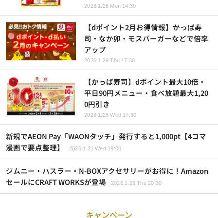
2026.1.26 Mon 14:30
【dポイント2月お得情報】かっぱ寿
司・なか卯・モスバーガーなどで倍率
アップ
2026.1.29 Thu 17:30
【かっぱ寿司】dポイント最大10倍・
平日90円メニュー・食べ放題最大1,20
0円引き
2026.1.28 Wed 17:30
新規でAEON Pay「WAONタッチ」発行すると1,000pt【4コマ
漫画で要点整理】
2026.1.21 Wed 19:00
ジムニー・ハスラー・N-BOXアクセサリーがお得に！Amazon
セールにCRAFT WORKSが登場
2026.1.29 Thu 20:30
キャンペーン