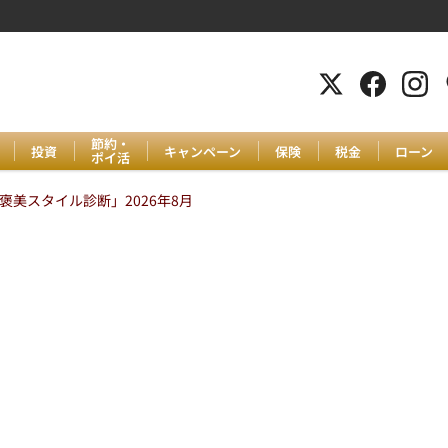
節約・
投資
キャンペーン
保険
税金
ローン
ポイ活
美スタイル診断」2026年8月