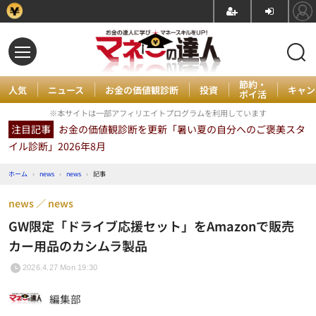
節約・
人気
ニュース
お金の価値観診断
投資
キャン
ポイ活
※本サイトは一部アフィリエイトプログラムを利用しています
注目記事
お金の価値観診断を更新「暑い夏の自分へのご褒美スタ
イル診断」2026年8月
ホーム
›
news
›
news
›
記事
news
news
GW限定「ドライブ応援セット」をAmazonで販売
カー用品のカシムラ製品
2026.4.27 Mon 19:30
編集部