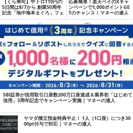
【くら寿司】中トロ110円の
応募簡単！楽天ペイのXキャ
5日間は8/7から 創業50周年
ンペーンで1,000ポイントGE
記念「地中海本まぐろ」フェ
Tのチャンス | マネーの達人
ア開催 | マネーの達人
SBI証券が信用取引口座数200万口座達成＆業界初「はじめて
信用」3周年記念でキャンペーン実施 | マネーの達人
ヤマダ積立預金特典中止！ 1人（1口座）につき30
00pt付与で対応 | マネーの達人