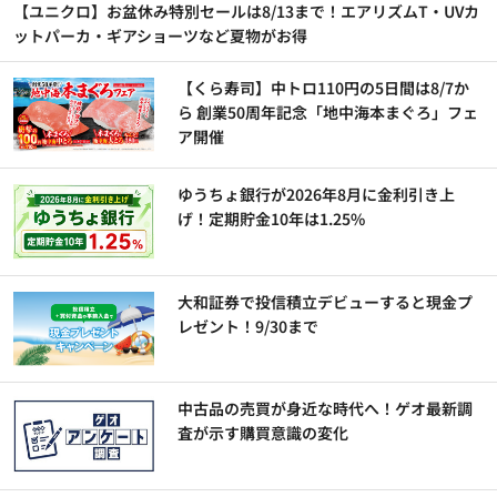
【ユニクロ】お盆休み特別セールは8/13まで！エアリズムT・UVカ
ットパーカ・ギアショーツなど夏物がお得
【くら寿司】中トロ110円の5日間は8/7か
ら 創業50周年記念「地中海本まぐろ」フェ
ア開催
ゆうちょ銀行が2026年8月に金利引き上
げ！定期貯金10年は1.25%
大和証券で投信積立デビューすると現金プ
レゼント！9/30まで
中古品の売買が身近な時代へ！ゲオ最新調
査が示す購買意識の変化