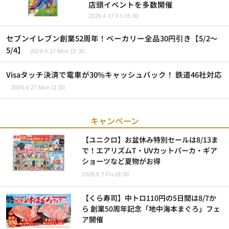
店頭イベントを多数開催
2026.4.17 Fri 15:30
セブンイレブン創業52周年！ベーカリー全品30円引き【5/2～
5/4】
2026.4.27 Mon 15:30
Visaタッチ決済で電車が30%キャッシュバック！ 鉄道46社対応
2026.4.27 Mon 11:00
キャンペーン
【ユニクロ】お盆休み特別セールは8/13ま
で！エアリズムT・UVカットパーカ・ギア
ショーツなど夏物がお得
2026.8.7 Fri 18:30
【くら寿司】中トロ110円の5日間は8/7か
ら 創業50周年記念「地中海本まぐろ」フェ
ア開催