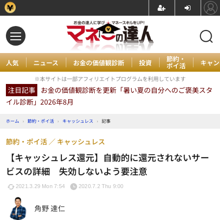
節約・
人気
ニュース
お金の価値観診断
投資
キャン
ポイ活
※本サイトは一部アフィリエイトプログラムを利用しています
注目記事
お金の価値観診断を更新「暑い夏の自分へのご褒美スタ
イル診断」2026年8月
ホーム
›
節約・ポイ活
›
キャッシュレス
›
記事
節約・ポイ活
キャッシュレス
【キャッシュレス還元】自動的に還元されないサー
ビスの詳細 失効しないよう要注意
2021.3.29 Mon 7:54
2020.7.2 Thu 9:00
角野 達仁