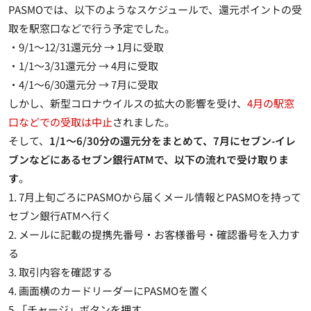
PASMOでは、以下のようなスケジュールで、還元ポイントの受
取を駅窓口などで行う予定でした。
・9/1～12/31還元分 → 1月に受取
・1/1～3/31還元分 → 4月に受取
・4/1～6/30還元分 → 7月に受取
しかし、新型コロナウイルスの拡大の影響を受け、
4月の駅窓
口などでの受取は中止
されました。
そして、
1/1～6/30分の還元分をまとめて、7月にセブン-イレ
ブンなどにあるセブン銀行ATMで、以下の流れで受け取りま
す
。
1. 7月上旬ごろにPASMOから届くメール情報とPASMOを持って
セブン銀行ATMへ行く
2. メールに記載の提携先番号・お客様番号・確認番号を入力す
る
3. 取引内容を確認する
4. 画面横のカードリーダーにPASMOを置く
5.「チャージ」ボタンを押す