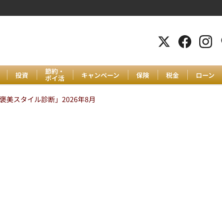
節約・
投資
キャンペーン
保険
税金
ローン
ポイ活
美スタイル診断」2026年8月