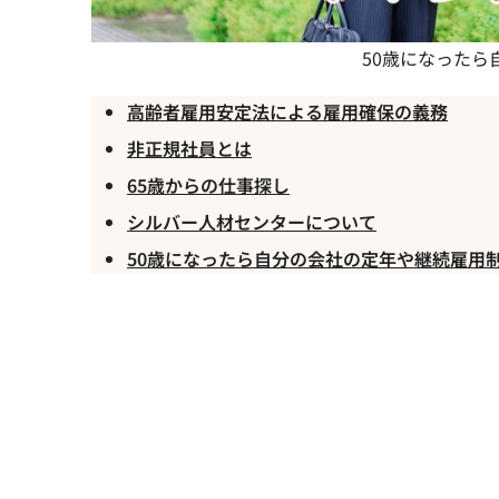
50歳になった
高齢者雇用安定法による雇用確保の義務
非正規社員とは
65歳からの仕事探し
シルバー人材センターについて
50歳になったら自分の会社の定年や継続雇用