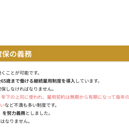
確保の義務
働くことが可能です。
後65歳まで働ける継続雇用制度を導入
しています。
確保しなければなりません。
、年下の上司に使われ、雇用契約は無期から有期になって毎年
ない
など不満も多い制度です。
保」を努力義務
としました。
にはなりません。