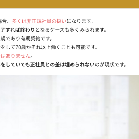
場合、
多くは非正規社員の扱い
になります。
満了すれば終わり
となるケースも多くみられます。
正規であり有期契約です。
をして70歳かそれ以上働くことも可能です。
金はありません
。
事をしていても正社員との差は埋められない
のが現状です。