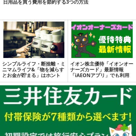
日用品を買う費用を節約する3つの方法
シンプルライフ・断捨離・ミ
イオン株主優待「イオンオー
ニマムライフ&「物を減らす
ナーズカード」最新情報
とお金が貯まる」はホント
「iAEONアプリ」でも利用
か？
可能、イオンモバイルで5%
引きも | マネーの達人