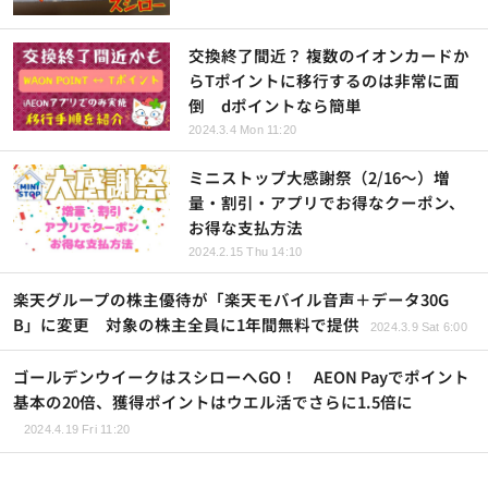
交換終了間近？ 複数のイオンカードか
らTポイントに移行するのは非常に面
倒 dポイントなら簡単
2024.3.4 Mon 11:20
ミニストップ大感謝祭（2/16～）増
量・割引・アプリでお得なクーポン、
お得な支払方法
2024.2.15 Thu 14:10
楽天グループの株主優待が「楽天モバイル音声＋データ30G
B」に変更 対象の株主全員に1年間無料で提供
2024.3.9 Sat 6:00
ゴールデンウイークはスシローへGO！ AEON Payでポイント
基本の20倍、獲得ポイントはウエル活でさらに1.5倍に
2024.4.19 Fri 11:20