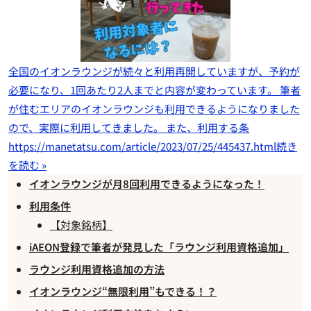
全国のイオンラウンジが続々と利用再開していますが、予約が
必要になり、1回あたり2人までと内容が変わっています。 筆者
が住むエリアのイオンラウンジも利用できるようになりました
ので、実際に利用してきました。 また、利用する条
https://manetatsu.com/article/2023/07/25/445437.html
続き
を読む »
イオンラウンジが月8回利用できるようになった！
利用条件
【対象銘柄】
iAEON登録で筆者が発見した「ラウンジ利用資格追加」
ラウンジ利用資格追加の方法
イオンラウンジ“無限利用”もできる！？