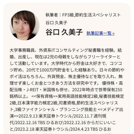
執筆者：FP3級,節約生活スペシャリスト
谷口 久美子
谷口 久美子
大学事務職員、外資系ITコンサルティング秘書職を経験。結
婚、出産し、現在は2児の母親をしながらフリーライターと
して活動しています。大学時代から貯金は大好きで、コツコ
ツ貯め、20代で1000万円貯金をした経験あり。日々の節約や
ポイ活はもちろん、外貨預金、株主優待などを取り入れ、無
理せず楽しくお金とつきあう方法を研究中です。 優待株・高
配当株・J-REIT・米国株も併せ、2022年時点で世帯保有250
銘柄以上。 <<保有資格>>実用英語技能検定2級,秘書技能検定
2級,日本漢字能力検定2級,司書資格,節約生活スペシャリス
ト,3級ファイナンシャル・プランニング技能士 <<メディア出
演>>2022.9.13 楽天証券トウシル/2022.11.7 週刊現
代/2022.12.16 TBS ひるおび/2022.12.16 からだにいいこ
と/2023.2.18 楽天証券トウシル/2024.4.23 TBS ひるお