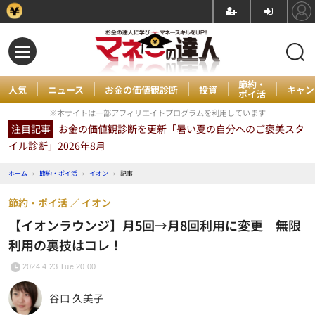
節約・
人気
ニュース
お金の価値観診断
投資
キャン
ポイ活
※本サイトは一部アフィリエイトプログラムを利用しています
注目記事
お金の価値観診断を更新「暑い夏の自分へのご褒美スタ
イル診断」2026年8月
ホーム
›
節約・ポイ活
›
イオン
›
記事
節約・ポイ活
イオン
【イオンラウンジ】月5回→月8回利用に変更 無限
利用の裏技はコレ！
2024.4.23 Tue 20:00
谷口 久美子