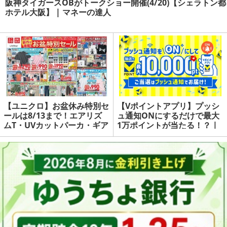
阪神タイガースOBがトークショー開催(4/20)【シェラトン都
ホテル大阪】 | マネーの達人
【ユニクロ】お盆休み特別セ
【Vポイントアプリ】プッシ
ールは8/13まで！エアリズ
ュ通知ONにするだけで最大
ムT・UVカットパーカ・ギア
1万ポイントが当たる！？ |
ショーツなど夏物がお得 | マ
マネーの達人
ネーの達人