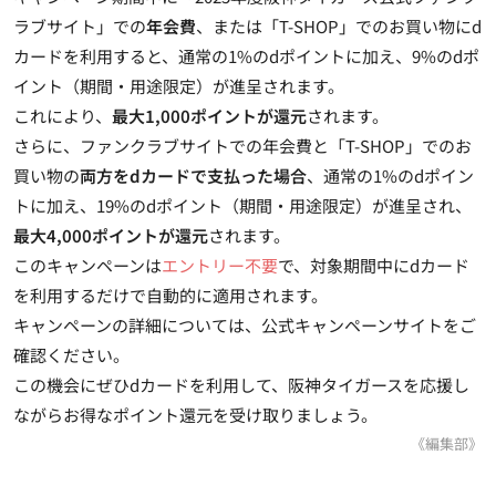
ラブサイト」での
年会費
、または「T-SHOP」でのお買い物にd
カードを利用すると、
通常の1%のdポイントに加え、9%のdポ
イント（期間・用途限定）が進呈
されます。
これにより、
最大1,000ポイントが還元
されます。
さらに、ファンクラブサイトでの年会費と「T-SHOP」でのお
買い物の
両方をdカードで支払った場合
、通常の1%のdポイン
トに加え、19%のdポイント（期間・用途限定）が進呈され、
最大4,000ポイントが還元
されます。
このキャンペーンは
エントリー不要
で、対象期間中にdカード
を利用するだけで自動的に適用されます。
キャンペーンの詳細については、公式キャンペーンサイトをご
確認ください。
この機会にぜひdカードを利用して、阪神タイガースを応援し
ながらお得なポイント還元を受け取りましょう。
《編集部》