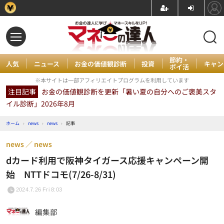
節約・
人気
ニュース
お金の価値観診断
投資
キャン
ポイ活
※本サイトは一部アフィリエイトプログラムを利用しています
注目記事
お金の価値観診断を更新「暑い夏の自分へのご褒美スタ
イル診断」2026年8月
ホーム
›
news
›
news
›
記事
news
news
dカード利用で阪神タイガース応援キャンペーン開
始 NTTドコモ(7/26-8/31)
2024.7.26 Fri 8:03
編集部