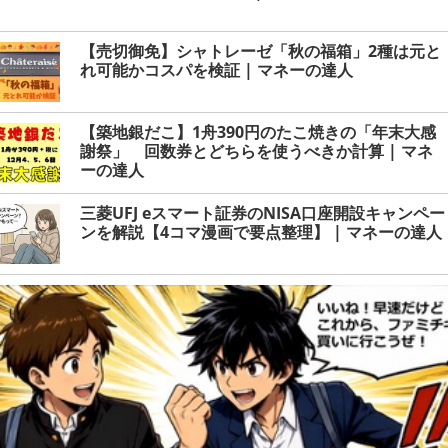
【売切御免】シャトレーゼ「秋の福箱」2種は元と
れ可能かコスパを検証 | マネーの達人
【築地銀だこ】1舟390円のたこ焼きの「年末大感
謝祭」 回数券とどちらを使うべきか計算 | マネ
ーの達人
三菱UFJ eスマート証券のNISA口座開設キャンペー
ンを解説【4コマ漫画で要点整理】 | マネーの達人