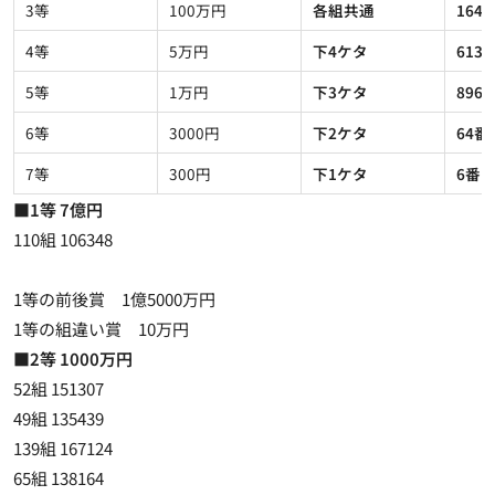
3等
100万円
各組共通
164
4等
5万円
下4ケタ
613
5等
1万円
下3ケタ
896
6等
3000円
下2ケタ
64番
7等
300円
下1ケタ
6番
■1等 7億円
110組 106348
1等の前後賞 1億5000万円
1等の組違い賞 10万円
■2等 1000万円
52組 151307
49組 135439
139組 167124
65組 138164