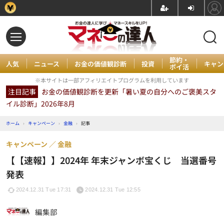
節約・
人気
ニュース
お金の価値観診断
投資
キャン
ポイ活
※本サイトは一部アフィリエイトプログラムを利用しています
注目記事
お金の価値観診断を更新「暑い夏の自分へのご褒美スタ
イル診断」2026年8月
ホーム
›
キャンペーン
›
金融
›
記事
キャンペーン
金融
【【速報】】2024年 年末ジャンボ宝くじ 当選番号
発表
2024.12.31 Tue 17:31
2024.12.31 Tue 12:55
編集部