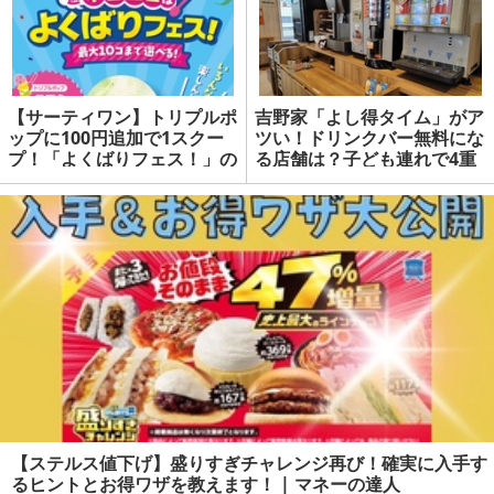
【サーティワン】トリプルポ
吉野家「よし得タイム」がア
ップに100円追加で1スクー
ツい！ドリンクバー無料にな
プ！「よくばりフェス！」の
る店舗は？子ども連れで4重
攻略法は？【モバイルオーダ
のお得となった【体験談】 |
ー・使える意外な株主優待】
マネーの達人
| マネーの達人
【ステルス値下げ】盛りすぎチャレンジ再び！確実に入手す
るヒントとお得ワザを教えます！ | マネーの達人