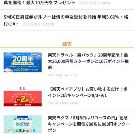
典を開催！最大10万円をプレゼント
2026.5.26 Tue 14:00
SMBC日興証券がルノー社債の申込受付を開始 年利3.02％・格
付けA－
2026.5.26 Tue 13:30
楽天
楽天トラベル「楽パック」20周年記念！最
大36,000円引きクーポンと10万ポイント抽
選
2026.8.4 Tue 17:00
【楽天ペイアプリ】お買い物するだけ！ポ
イント2倍キャンペーン8/3~9/1
2026.8.3 Mon 14:00
楽天ラクマ「8月8日はリユースの日」記念
キャンペーンを開催 888名に888円オフクー
ポン