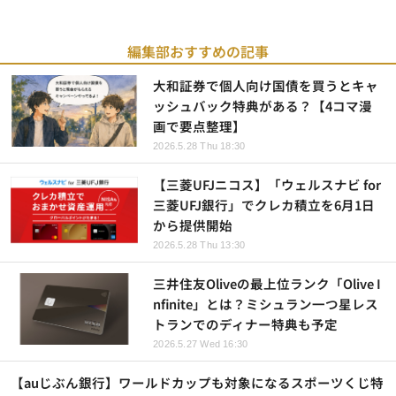
編集部おすすめの記事
大和証券で個人向け国債を買うとキャ
ッシュバック特典がある？【4コマ漫
画で要点整理】
2026.5.28 Thu 18:30
【三菱UFJニコス】「ウェルスナビ for
三菱UFJ銀行」でクレカ積立を6月1日
から提供開始
2026.5.28 Thu 13:30
三井住友Oliveの最上位ランク「Olive I
nfinite」とは？ミシュラン一つ星レス
トランでのディナー特典も予定
2026.5.27 Wed 16:30
【auじぶん銀行】ワールドカップも対象になるスポーツくじ特