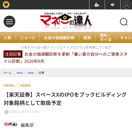
節約・
人気
ニュース
お金の価値観診断
投資
キャン
ポイ活
※本サイトは一部アフィリエイトプログラムを利用しています
注目記事
お金の価値観診断を更新「暑い夏の自分へのご褒美スタ
イル診断」2026年8月
ホーム
›
news
›
news
›
記事
news
news
【楽天証券】スペースXのIPOをブックビルディング
対象銘柄として取扱予定
2026.5.29 Fri 10:30
編集部