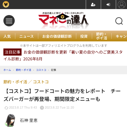
節約・
人気
ニュース
お金の価値観診断
投資
キャン
ポイ活
※本サイトは一部アフィリエイトプログラムを利用しています
注目記事
お金の価値観診断を更新「暑い夏の自分へのご褒美スタ
イル診断」2026年8月
ホーム
›
節約・ポイ活
›
コストコ
›
記事
節約・ポイ活
コストコ
【コストコ】フードコートの魅力をレポート チー
ズバーガーが再登場、期間限定メニューも
2023.8.17 Thu 9:43
2023.8.22 Tue 11:20
石神 里恵