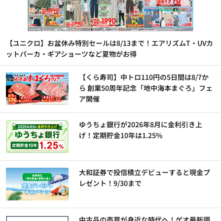
【ユニクロ】お盆休み特別セールは8/13まで！エアリズムT・UVカ
ットパーカ・ギアショーツなど夏物がお得
【くら寿司】中トロ110円の5日間は8/7か
ら 創業50周年記念「地中海本まぐろ」フェ
ア開催
ゆうちょ銀行が2026年8月に金利引き上
げ！定期貯金10年は1.25%
大和証券で投信積立デビューすると現金プ
レゼント！9/30まで
中古品の売買が身近な時代へ！ゲオ最新調