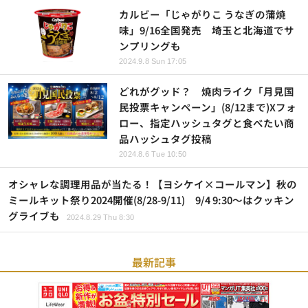
カルビー「じゃがりこ うなぎの蒲焼
味」9/16全国発売 埼玉と北海道でサ
ンプリングも
2024.9.8 Sun 17:05
どれがグッド？ 焼肉ライク「月見国
民投票キャンペーン」(8/12まで)Xフォ
ロー、指定ハッシュタグと食べたい商
品ハッシュタグ投稿
2024.8.6 Tue 10:50
オシャレな調理用品が当たる！【ヨシケイ×コールマン】秋の
ミールキット祭り2024開催(8/28-9/11) 9/4 9:30～はクッキン
グライブも
2024.8.29 Thu 8:30
最新記事