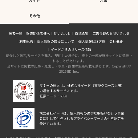
その他
著者一覧
報道関係者様へ
問い合わせ
寄稿希望
広告掲載のお問い合わせ
利用規約
個人情報の取扱について
個人情報保護方針
会社概要
イードからのリリース情報
紹介した商品/サービスを購入、契約した場合に、売上の一部が弊社サイトに還元さ
れることがあります。
当サイトに掲載の記事・見出し・写真・画像の無断転載を禁じます。Copyright ©
2026 IID, Inc.
マネーの達人 は、株式会社イード（東証グロース上場）
の運営するサービスです。
証券コード：6038
株式会社イードは、個人情報の適切な取扱いを行う事業
者に対して付与されるプライバシーマークの付与認定を
受けています。
紹介した商品/サービスを購入、契約した場合に、売上の一部が弊社サイトに還元さ