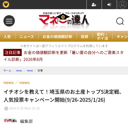
節約・
人気
ニュース
お金の価値観診断
投資
キャン
ポイ活
※本サイトは一部アフィリエイトプログラムを利用しています
注目記事
お金の価値観診断を更新「暑い夏の自分へのご褒美スタ
イル診断」2026年8月
ホーム
›
news
›
news
›
記事
news
news
イチオシを教えて！埼玉県のお土産トップ5決定戦、
人気投票キャンペーン開始(9/26-2025/1/26)
2024.9.25 Wed 15:15
編集部