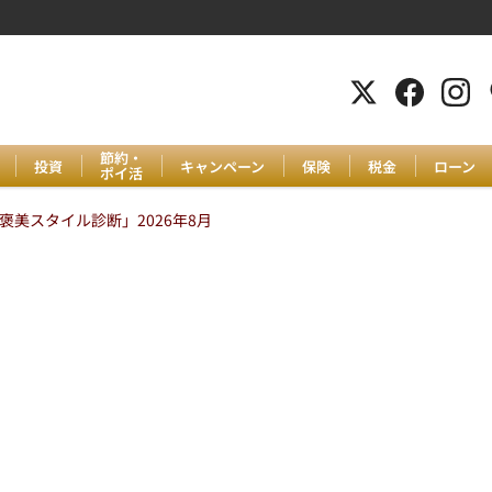
節約・
投資
キャンペーン
保険
税金
ローン
ポイ活
美スタイル診断」2026年8月