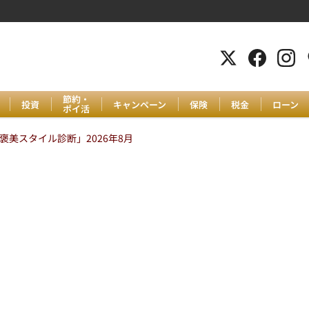
節約・
投資
キャンペーン
保険
税金
ローン
ポイ活
美スタイル診断」2026年8月