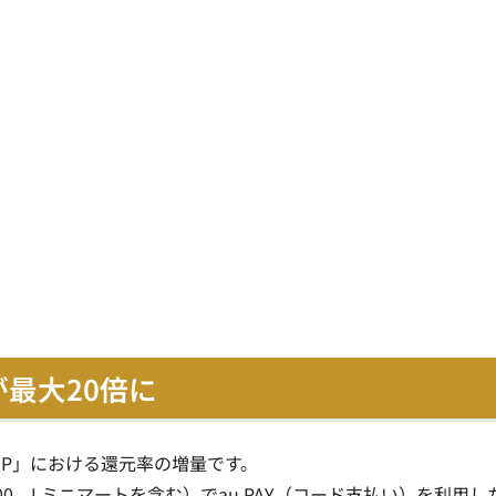
最大20倍に
元UP」における還元率の増量です。
0、Lミニマートを含む）でau PAY（コード支払い）を利用し