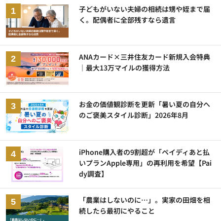
子どもがいない夫婦の相続は甥や姪まで届
く。配偶者に全部残すなら遺言
ANAカード×三井住友カード新規入会特典
｜最大13万マイルの獲得方法
お金の価値観診断を更新「暑い夏の自分へ
のご褒美スタイル診断」2026年8月
iPhone購入者の9割超が「ペイディあと払
いプランApple専用」の再利用を希望【Pai
dy調査】
「農業はしないのに…」。実家の田畑を相
続したら最初にやること