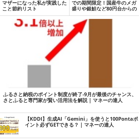
マザーになった私が実践した
での期間限定！国産牛のメガ
こと節約リスト
盛りや銀鮭など80円台からの
ご奉仕価格！七夕プレゼント
企画も有り | マネーの達人
ふるさと納税のポイント制度が終了-9月が最後のチャンス、
さとふると専門家が賢い活用法を解説 | マネーの達人
【KDDI】生成AI「Gemini」を使うと100Pontaポ
イント必ずGETできる？ | マネーの達人