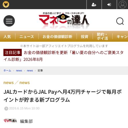
節約・
人気
ニュース
お金の価値観診断
投資
キャン
ポイ活
※本サイトは一部アフィリエイトプログラムを利用しています
注目記事
お金の価値観診断を更新「暑い夏の自分へのご褒美スタ
イル診断」2026年8月
ホーム
›
news
›
news
›
記事
news
news
JALカードからJAL Payへ月4万円チャージで毎月ポ
イントが貯まる新プログラム
2026.6.15 Mon 10:00
編集部