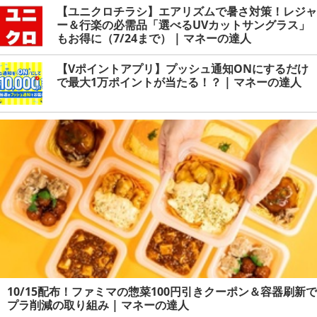
【ユニクロチラシ】エアリズムで暑さ対策！レジャ
ー＆行楽の必需品「選べるUVカットサングラス」
もお得に（7/24まで） | マネーの達人
【Vポイントアプリ】プッシュ通知ONにするだけ
で最大1万ポイントが当たる！？ | マネーの達人
10/15配布！ファミマの惣菜100円引きクーポン＆容器刷新で
プラ削減の取り組み | マネーの達人