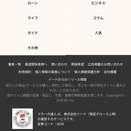
ローン
ビジネス
ライフ
コラム
ガイド
人気
その他
著者一覧
報道関係者様へ
問い合わせ
寄稿希望
広告掲載のお問い合わせ
利用規約
個人情報の取扱について
個人情報保護方針
会社概要
イードからのリリース情報
紹介した商品/サービスを購入、契約した場合に、売上の一部が弊社サイトに還元さ
れることがあります。
当サイトに掲載の記事・見出し・写真・画像の無断転載を禁じます。Copyright ©
2026 IID, Inc.
マネーの達人 は、株式会社イード（東証グロース上場）
の運営するサービスです。
証券コード：6038