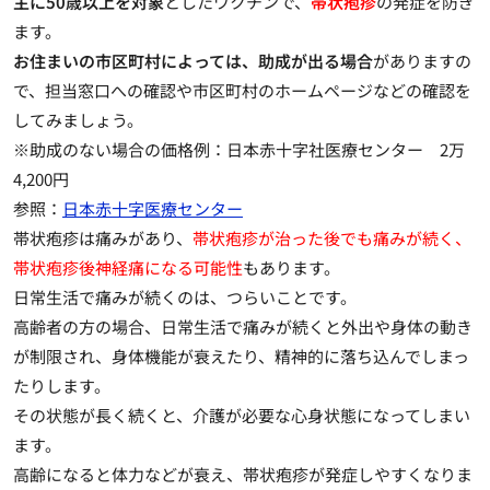
主に50歳以上を対象
としたワクチンで、
帯状疱疹
の発症を防ぎ
ます。
お住まいの市区町村によっては、助成が出る場合
がありますの
で、担当窓口への確認や市区町村のホームページなどの確認を
してみましょう。
※助成のない場合の価格例：日本赤十字社医療センター 2万
4,200円
参照：
日本赤十字医療センター
帯状疱疹は痛みがあり、
帯状疱疹が治った後でも痛みが続く、
帯状疱疹後神経痛になる可能性
もあります。
日常生活で痛みが続くのは、つらいことです。
高齢者の方の場合、日常生活で痛みが続くと外出や身体の動き
が制限され、身体機能が衰えたり、精神的に落ち込んでしまっ
たりします。
その状態が長く続くと、介護が必要な心身状態になってしまい
ます。
高齢になると体力などが衰え、帯状疱疹が発症しやすくなりま