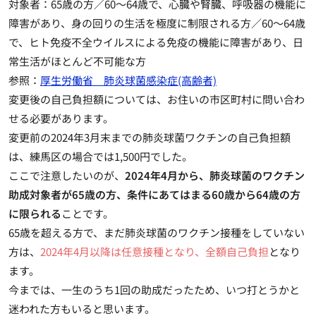
対象者：65歳の方／60～64歳で、心臓や腎臓、呼吸器の機能に
障害があり、身の回りの生活を極度に制限される方／60～64歳
で、ヒト免疫不全ウイルスによる免疫の機能に障害があり、日
常生活がほとんど不可能な方
参照：
厚生労働省 肺炎球菌感染症(高齢者)
変更後の自己負担額については、お住いの市区町村に問い合わ
せる必要があります。
変更前の2024年3月末までの肺炎球菌ワクチンの自己負担額
は、練馬区の場合では1,500円でした。
ここで注意したいのが、
2024年4月から、肺炎球菌のワクチン
助成対象者が65歳の方、条件にあてはまる60歳から64歳の方
に限られる
ことです。
65歳を超える方で、まだ肺炎球菌のワクチン接種をしていない
方は、
2024年4月以降は任意接種となり、全額自己負担
となり
ます。
今までは、一生のうち1回の助成だったため、いつ打とうかと
迷われた方もいると思います。