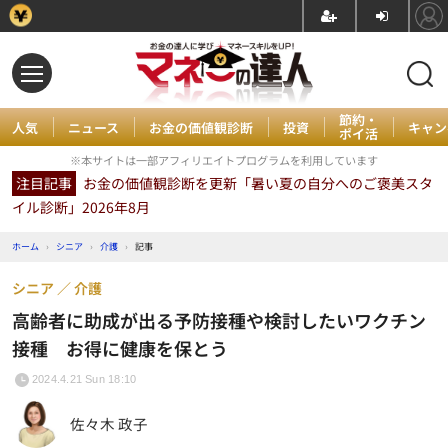
節約・
人気
ニュース
お金の価値観診断
投資
キャン
ポイ活
※本サイトは一部アフィリエイトプログラムを利用しています
注目記事
お金の価値観診断を更新「暑い夏の自分へのご褒美スタ
イル診断」2026年8月
ホーム
›
シニア
›
介護
›
記事
シニア
介護
高齢者に助成が出る予防接種や検討したいワクチン
接種 お得に健康を保とう
2024.4.21 Sun 18:10
佐々木 政子