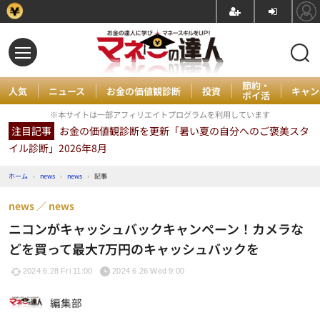
節約・
人気
ニュース
お金の価値観診断
投資
キャン
ポイ活
※本サイトは一部アフィリエイトプログラムを利用しています
注目記事
お金の価値観診断を更新「暑い夏の自分へのご褒美スタ
イル診断」2026年8月
ホーム
›
news
›
news
›
記事
news
news
ニコンがキャッシュバックキャンペーン！カメラな
どを買って最大7万円のキャッシュバックを
2024.6.28 Fri 11:00
2024.6.26 Wed 9:00
編集部