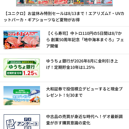
【ユニクロ】お盆休み特別セールは8/13まで！エアリズムT・UVカ
ットパーカ・ギアショーツなど夏物がお得
【くら寿司】中トロ110円の5日間は8/7か
ら 創業50周年記念「地中海本まぐろ」フェ
ア開催
ゆうちょ銀行が2026年8月に金利引き上
げ！定期貯金10年は1.25%
大和証券で投信積立デビューすると現金プ
レゼント！9/30まで
中古品の売買が身近な時代へ！ゲオ最新調
査が示す購買意識の変化