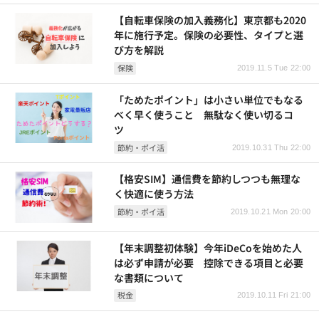
【自転車保険の加入義務化】東京都も2020
年に施行予定。保険の必要性、タイプと選
び方を解説
保険
2019.11.5 Tue 22:00
「ためたポイント」は小さい単位でもなる
べく早く使うこと 無駄なく使い切るコ
ツ
節約・ポイ活
2019.10.31 Thu 22:00
【格安SIM】通信費を節約しつつも無理な
く快適に使う方法
節約・ポイ活
2019.10.21 Mon 20:00
【年末調整初体験】今年iDeCoを始めた人
は必ず申請が必要 控除できる項目と必要
な書類について
税金
2019.10.11 Fri 21:00