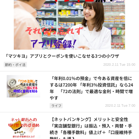
「マツキヨ」アプリとクーポンを使いこなせる3つの小ワザ
節約・ポイ活
2020.2.11 Tue 15:00
「年利0.01％の預金」で今ある資産を倍に
するは7200年 「年利3％投資信託」なら24
年 「72の法則」で最適な金利・時間で増
やす
ライフ
2020.2.11 Tue 7:00
【ネットバンキング】メリットと安全性
「実店舗型銀行」は振込・預入・両替・手
続き「各種手数料」値上げ＋「口座維持手
数料」も導入