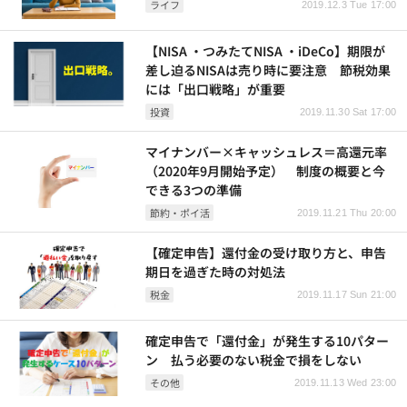
ライフ
2019.12.3 Tue 17:00
【NISA ・つみたてNISA ・iDeCo】期限が
差し迫るNISAは売り時に要注意 節税効果
には「出口戦略」が重要
投資
2019.11.30 Sat 17:00
マイナンバー×キャッシュレス＝高還元率
（2020年9月開始予定） 制度の概要と今
できる3つの準備
節約・ポイ活
2019.11.21 Thu 20:00
【確定申告】還付金の受け取り方と、申告
期日を過ぎた時の対処法
税金
2019.11.17 Sun 21:00
確定申告で「還付金」が発生する10パター
ン 払う必要のない税金で損をしない
その他
2019.11.13 Wed 23:00