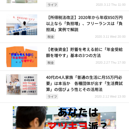
ライフ
2020.3.12 Thu 11:00
【所得税法改正】2020年から年収850万円
以上なら「負担増」、フリーランスは「負
担減」実例で解説
税金
2020.3.11 Wed 20:00
【老後資金】貯蓄を考える前に「年金受給
額を増やす」基本の3つの方法
税金
2020.2.27 Thu 17:00
40代の4人家族「普通の生活に月55万円必
要」は本当か 各種団体が出す「生活費試
算」の信ぴょう性とその活用法
ライフ
2020.2.12 Wed 13:00