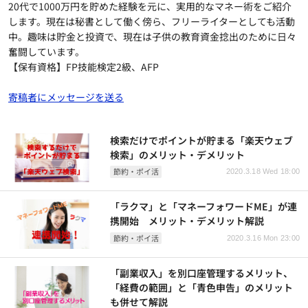
20代で1000万円を貯めた経験を元に、実用的なマネー術をご紹介
します。現在は秘書として働く傍ら、フリーライターとしても活動
中。趣味は貯金と投資で、現在は子供の教育資金捻出のために日々
奮闘しています。
【保有資格】FP技能検定2級、AFP
寄稿者にメッセージを送る
検索だけでポイントが貯まる「楽天ウェブ
検索」のメリット・デメリット
節約・ポイ活
2020.3.18 Wed 18:00
「ラクマ」と「マネーフォワードME」が連
携開始 メリット・デメリット解説
節約・ポイ活
2020.3.16 Mon 23:00
「副業収入」を別口座管理するメリット、
「経費の範囲」と「青色申告」のメリット
も併せて解説