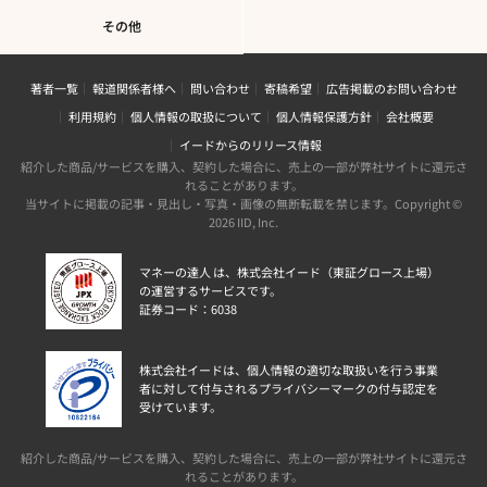
その他
著者一覧
報道関係者様へ
問い合わせ
寄稿希望
広告掲載のお問い合わせ
利用規約
個人情報の取扱について
個人情報保護方針
会社概要
イードからのリリース情報
紹介した商品/サービスを購入、契約した場合に、売上の一部が弊社サイトに還元さ
れることがあります。
当サイトに掲載の記事・見出し・写真・画像の無断転載を禁じます。Copyright ©
2026 IID, Inc.
マネーの達人 は、株式会社イード（東証グロース上場）
の運営するサービスです。
証券コード：6038
株式会社イードは、個人情報の適切な取扱いを行う事業
者に対して付与されるプライバシーマークの付与認定を
受けています。
紹介した商品/サービスを購入、契約した場合に、売上の一部が弊社サイトに還元さ
れることがあります。