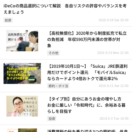
iDeCoの商品選択について解説 各自リスクの許容やバランスを考
えましょう
投資
2019.9.28 Sat 20:00
【高校無償化】2020年から制度拡充で私立
の負担減 年収590万円未満の世帯が対
象
その他
2019.9.23 Mon 21:00
【2019年10月1日～】「Suica」JRE鉄道利
用だけでポイント還元 「モバイルSuica」
ならカードより4倍おトクで還元率2％
節約・ポイ活
2019.9.21 Sat 12:00
【タイプ別】自分にあうお金の増やし方
お金に厳しい「令和時代」に、余裕ある暮
らしを目指す
投資
2019.9.3 Tue 19:00
消費増税の秋を乗り切る3つの節約術 外食