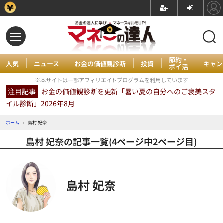
節約・
人気
ニュース
お金の価値観診断
投資
キャン
ポイ活
※本サイトは一部アフィリエイトプログラムを利用しています
注目記事
お金の価値観診断を更新「暑い夏の自分へのご褒美スタ
イル診断」2026年8月
ホーム
›
島村 妃奈
島村 妃奈の記事一覧(4ページ中2ページ目)
島村 妃奈