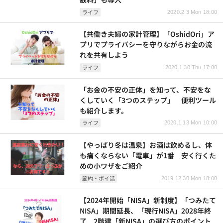
ライフ
2020.2.3 Mon 18:00
【共働き夫婦の家計管理】「OshidOri」ア
プリでプライバシーを守りながらお金の流
れを共有しよう
ライフ
2020.1.30 Thu 17:00
「お金の不安の正体」を知って、不安をな
くしていく「3つのステップ」 便利ツール
も紹介します。
ライフ
2020.1.13 Mon 10:00
【やっぱり冬は温泉】お酒は飲めるし、体
も痛くならない「電車」が1番 安く行くた
めの小ワザをご紹介
節約・ポイ活
2019.12.30 Mon 18:00
【2024年開始「NISA」新制度】「つみたて
NISA」期間延長、「現行NISA」2028年終
了 2階建「新NISA」の選び方のポイント