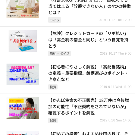
当てはまる「貯蓄できない人」の4つの特徴
とは？
ライフ
2019.11.12 Tue 12:00
【危険】クレジットカードの「リボ払い」
は「高金利の借金と同じ」という自覚を持
とう
節約・ポイ活
2019.10.17 Thu 9:00
【初心者にやさしく解説】「高配当銘柄」
の定義・重要指標、銘柄選びのポイント・
注意点など
投資
2019.9.11 Wed 11:00
【かんぽ生命の不正販売】18万件は今後増
加の可能性「不正契約をされていないか」
確認するポイントを解説
保険
2019.8.18 Sun 14:00
【初めての投資】おすすめは国内株式、そ