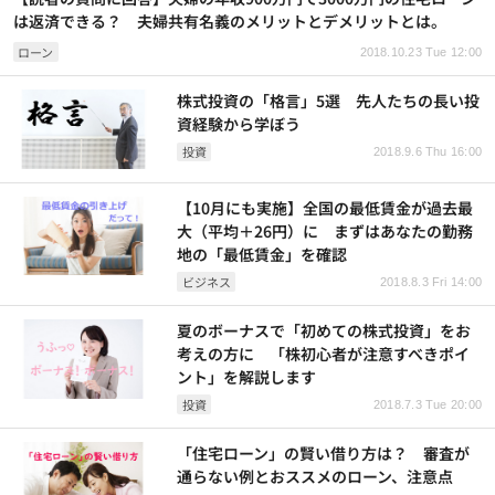
は返済できる？ 夫婦共有名義のメリットとデメリットとは。
ローン
2018.10.23 Tue 12:00
株式投資の「格言」5選 先人たちの長い投
資経験から学ぼう
投資
2018.9.6 Thu 16:00
【10月にも実施】全国の最低賃金が過去最
大（平均＋26円）に まずはあなたの勤務
地の「最低賃金」を確認
ビジネス
2018.8.3 Fri 14:00
夏のボーナスで「初めての株式投資」をお
考えの方に 「株初心者が注意すべきポイ
ント」を解説します
投資
2018.7.3 Tue 20:00
「住宅ローン」の賢い借り方は？ 審査が
通らない例とおススメのローン、注意点