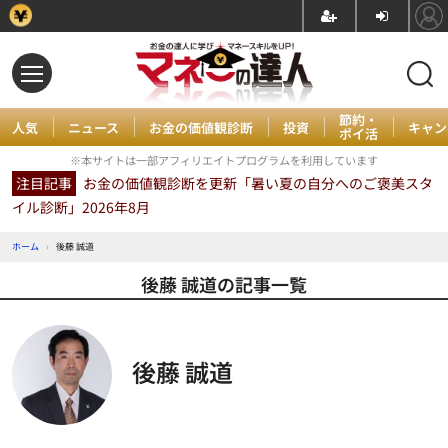
節約・
人気
ニュース
お金の価値観診断
投資
キャン
ポイ活
※本サイトは一部アフィリエイトプログラムを利用しています
注目記事
お金の価値観診断を更新「暑い夏の自分へのご褒美スタ
イル診断」2026年8月
ホーム
›
後藤 誠道
後藤 誠道の記事一覧
後藤 誠道