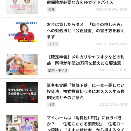
療保険が必要な方をFPがアドバイス
保険
2019.4.10 Wed 15:00
お金は貸したらダメ 「借金の申し込み」
への対処法と「公正証書」の書き方を教え
ます
ライフ
2019.3.13 Wed 13:00
【確定申告】メルカリやヤフオクなどの利
益 所得が年間20万円を超えたら要注意！
節約・ポイ活
2019.2.15 Fri 11:00
筆者も実践「株価下落」に一喜一憂しない
投資法 株式投資初心者におススメする長
期投資とその注意点
投資
2019.1.20 Sun 8:00
マイホームは「消費税UP前」に買うべき
か？ 「住宅にかかる消費税」「住宅ロー
ン控除」「すまい給付金」から得するタイ