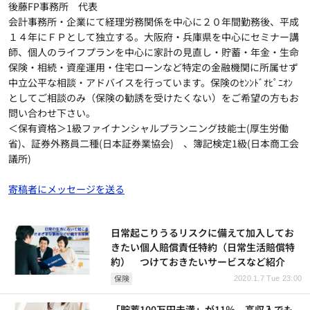
後藤FP事務所 代表
会計事務所・企業にて経理労務関係を中心に２０年間勤務後、平成
１４年にＦＰとして独立する。大阪府・兵庫県を中心にセミナー講
師、個人のライフプランを中心に家計の見直し・貯蓄・年金・生命
保険・相続・資産運用・住宅ローンなど特定の金融機関に所属せず
中立公平な相談・アドバイスを行っています。保険のｾﾝﾝﾄﾞｵﾋﾟﾆｵﾝ
としてご相談のみ（保険の勧誘を受けたくない）をご希望の方もお
問い合わせ下さい。
＜保有資格＞1級ファイナンシャルプランニング技能士(厚生労働
省)、証券外務員二種(日本証券業協会) 、簿記検定1級(日本商工会
議所)
寄稿者にメッセージを送る
日常起こりうるリスクに備えて加入してお
きたい個人賠償責任特約（日常生活賠償特
約） つけておきたいサービスなど紹介
保険
2020.1.7 Tue 23:00
「貯蓄100万円未満」が11％ 高収入でも