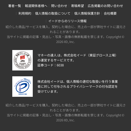
著者一覧
報道関係者様へ
問い合わせ
寄稿希望
広告掲載のお問い合わせ
利用規約
個人情報の取扱について
個人情報保護方針
会社概要
イードからのリリース情報
紹介した商品/サービスを購入、契約した場合に、売上の一部が弊社サイトに還元さ
れることがあります。
当サイトに掲載の記事・見出し・写真・画像の無断転載を禁じます。Copyright ©
2026 IID, Inc.
マネーの達人 は、株式会社イード（東証グロース上場）
の運営するサービスです。
証券コード：6038
株式会社イードは、個人情報の適切な取扱いを行う事業
者に対して付与されるプライバシーマークの付与認定を
受けています。
紹介した商品/サービスを購入、契約した場合に、売上の一部が弊社サイトに還元さ
れることがあります。
当サイトに掲載の記事・見出し・写真・画像の無断転載を禁じます。Copyright ©
2026 IID, Inc.