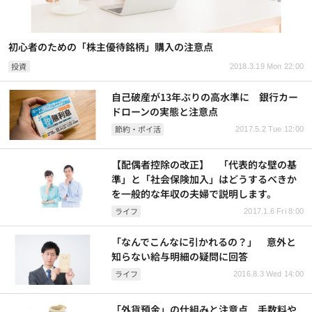
初心者のための「株主優待銘柄」購入の注意点
投資
2018.3.19 Mon 22:00
自己破産が13年ぶりの高水準に 銀行カー
ドローンの実態と注意点
節約・ポイ活
2017.5.2 Tue 12:00
【配偶者控除の改正】 「代表的な壁の基
準」と「社会保険加入」はどうするべきか
を一般的な年収の夫婦で説明します。
ライフ
2017.1.6 Fri 8:00
「なんでこんなに引かれるの？」 意外と
知らない給与明細の疑問に回答
ライフ
2016.8.3 Wed 14:00
「外貨預金」の仕組みと注意点 手数料や