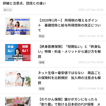
詳細と注意点、団信との違い
ローン
2020.3.22 Sun 12:00
【2020年1月～】 所得税の増えるポイン
ト 基礎控除と給与所得控除の改正につい
て
税金
2020.3.22 Sun 11:00
【終身医療保険】「短期払い」と「終身払
い」特徴・料金・メリットから選び方を解
説
保険
2020.3.19 Thu 18:00
ネット生保＝最安値ではなない 商品ごと
の保険料を比較検討 加入時の注意点も解
説
保険
2020.3.18 Wed 11:00
【わりかん保険】誰かがガンになったら
「割り勘」で助ける日本初のP2P保険 メ