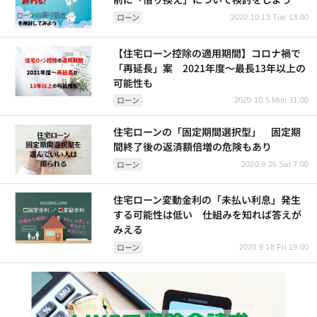
ローン
2020.10.13 Tue 13:00
【住宅ローン控除の適用期間】コロナ禍で
「再延長」案 2021年度～最長13年以上の
可能性も
ローン
2020.10.5 Mon 11:00
住宅ローンの「固定期間選択型」 固定期
間終了後の返済額倍増の危険もあり
ローン
2020.9.26 Sat 7:00
住宅ローン変動金利の「未払い利息」発生
する可能性は低い 仕組みを知れば答えが
みえる
ローン
2020.9.18 Fri 19:00