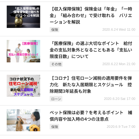
【収入保障保険】保険金は「年金」「一時
金」「組み合わせ」で受け取れる バリエ
ーションを解説
保険
2020.6.24 Wed 11:00
「医療保険」の選ぶ大切なポイント 給付
金の支払対象外となることもある「支払い
限度日数」について
その他
2020.6.22 Mon 21:00
【コロナ】住宅ローン減税の適用要件を弾
力化 新たな入居期限とスケジュール 控
除期間3年延長も対象
ローン
2020.6.20 Sat 17:00
ペット保険は必要？を考えるポイント 補
償内容や加入時の4つの注意点
保険
2020.6.9 Tue 7:00