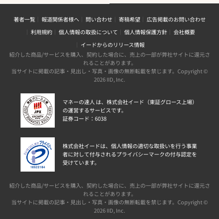
著者一覧
報道関係者様へ
問い合わせ
寄稿希望
広告掲載のお問い合わせ
利用規約
個人情報の取扱について
個人情報保護方針
会社概要
イードからのリリース情報
紹介した商品/サービスを購入、契約した場合に、売上の一部が弊社サイトに還元さ
れることがあります。
当サイトに掲載の記事・見出し・写真・画像の無断転載を禁じます。Copyright ©
2026 IID, Inc.
マネーの達人 は、株式会社イード（東証グロース上場）
の運営するサービスです。
証券コード：6038
株式会社イードは、個人情報の適切な取扱いを行う事業
者に対して付与されるプライバシーマークの付与認定を
受けています。
紹介した商品/サービスを購入、契約した場合に、売上の一部が弊社サイトに還元さ
れることがあります。
当サイトに掲載の記事・見出し・写真・画像の無断転載を禁じます。Copyright ©
2026 IID, Inc.