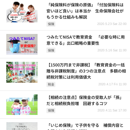
「純保険料が保険の原価」「付加保険料は
安いほど良い」は本当か 生命保険会社が
もうかる仕組みも解説
保険
2020.5.23 Sat 22:00
つみたてNISAで教育資金 「必要な時に用
意できる」出口戦略の重要性
保険
2020.5.16 Sat 11:00
【1500万円まで非課税】「教育資金の一括
贈与非課税制度」の3つの注意点 多額の相
続税対策には利用価値大
税金
2020.4.17 Fri 11:00
【相続の注意点】保険金の受取人が「孫」
だと相続税負担増 回避するコツ
保険
2020.4.11 Sat 17:00
「いじめ保険」で子供を守る 補償内容と