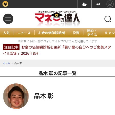
節約・
人気
ニュース
お金の価値観診断
投資
キャン
ポイ活
※本サイトは一部アフィリエイトプログラムを利用しています
注目記事
お金の価値観診断を更新「暑い夏の自分へのご褒美スタ
イル診断」2026年8月
ホーム
›
品木 彰
品木 彰の記事一覧
品木 彰