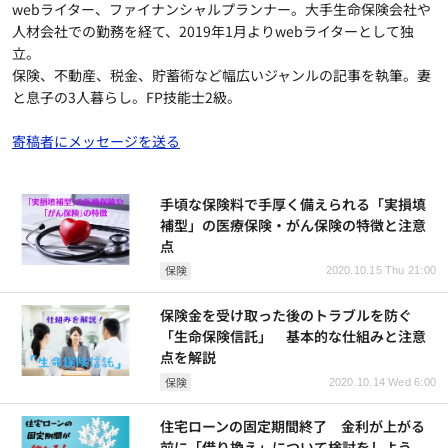
webライター、ファイナンシャルプランナー。大手生命保険会社や
人材会社での勤務を経て、2019年1月よりwebライターとして独
立。
保険、不動産、税金、貯蓄術など幅広いジャンルの記事を執筆。妻
と息子の3人暮らし。FP技能士2級。
寄稿者にメッセージを送る
手頃な保険料で手厚く備えられる「実損填
補型」の医療保険・がん保険の特徴と注意
点
保険
2020.10.15 Thu 21:00
保険金を受け取った後のトラブルを防ぐ
「生命保険信託」 基本的な仕組みと注意
点を解説
保険
2020.10.14 Wed 6:00
住宅ローンの固定期間終了 金利が上がる
前に「借り換え」について検討をしよう