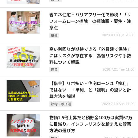
省エネ住宅・バリアフリー化で節税！「リ
フォームローン控除」の控除額・要件・注
意点
税金
2020.8.18 Tue 20:00
高い利回りが期待できる「外貨建て保険」
にはリスクが存在する 為替リスクや手数
料について解説
投資
2020.7.21 Tue 11:00
【借金】リボ払い・住宅ローンは「複利」
ではない 「単利」と「複利」の違いと計
算方法を解説
節約・ポイ活
2020.7.19 Sun 17:00
物価1.5倍上昇だと預貯金100万は実質67万
に目減り。インフレリスクを踏まえた貯蓄
方法の選び方
投資
2020.7.17 Fri 21:00