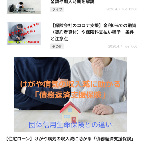
金額や加入時期を解説
ライフ
2020.4.7 Tue 13:00
【保険会社のコロナ支援】金利0%での融資
（契約者貸付）や保険料支払い猶予 条件
と注意点
その他
2020.4.7 Tue 7:00
【住宅ローン】けがや病気の収入減に助かる「債務返済支援保険」